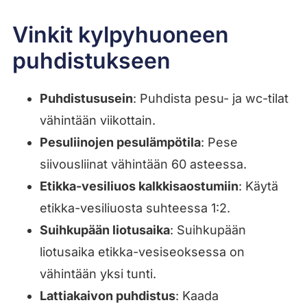
Vinkit kylpyhuoneen
puhdistukseen
Puhdistususein
: Puhdista pesu- ja wc-tilat
vähintään viikottain.
Pesuliinojen pesulämpötila
: Pese
siivousliinat vähintään 60 asteessa.
Etikka-vesiliuos kalkkisaostumiin
: Käytä
etikka-vesiliuosta suhteessa 1:2.
Suihkupään liotusaika
: Suihkupään
liotusaika etikka-vesiseoksessa on
vähintään yksi tunti.
Lattiakaivon puhdistus
: Kaada