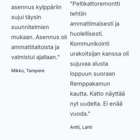
"Peltikattoremontti
asennus kylppäriin
tehtiin
sujui täysin
ammattimaisesti ja
suunnitelmien
huolellisesti.
mukaan. Asennus oli
Kommunikointi
ammattitaitoista ja
urakoitsijan kanssa oli
valmistui ajallaan."
sujuvaa alusta
Mikko, Tampere
loppuun suoraan
Remppakamun
kautta. Katto näyttää
nyt uudelta. Ei enää
vuoda."
Antti, Lahti