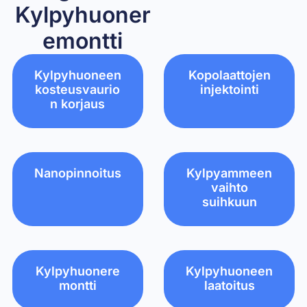
Kylpyhuoner
emontti
Kylpyhuoneen
Kopolaattojen
kosteusvaurio
injektointi
n korjaus
Nanopinnoitus
Kylpyammeen
vaihto
suihkuun
Kylpyhuonere
Kylpyhuoneen
montti
laatoitus