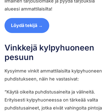
ilmainen tarjouslomake ja pyydä tarjouksia
alueesi ammattilaisilta!
Löydä tekijä →
Vinkkejä kylpyhuoneen
pesuun
Kysyimme vinkit ammattilaisilta kylpyhuoneen
puhdistukseen, näin he vastasivat:
”Käytä oikeita puhdistusaineita ja välineitä.
Erityisesti kylpyhuoneessa on tärkeää valita
puhdistusaineet, jotka eivät vahingoita pintoja