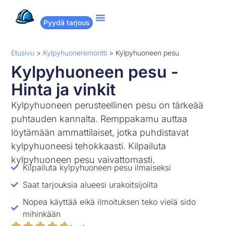
Pyydä tarjous
Suositut remontit
Miten Remppakamu toimii?
Etusivu
>
Kylpyhuoneremontti
>
Kylpyhuoneen pesu
Kylpyhuoneen pesu -
Hinta ja vinkit
Kylpyhuoneen perusteellinen pesu on tärkeää
puhtauden kannalta. Remppakamu auttaa
löytämään ammattilaiset, jotka puhdistavat
kylpyhuoneesi tehokkaasti. Kilpailuta
kylpyhuoneen pesu vaivattomasti.
Kilpailuta kylpyhuoneen pesu ilmaiseksi
Saat tarjouksia alueesi urakoitsijoilta
Nopea käyttää eikä ilmoituksen teko vielä sido
mihinkään