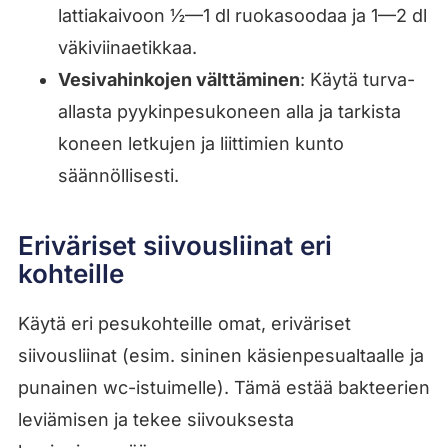
lattiakaivoon ½—1 dl ruokasoodaa ja 1—2 dl
väkiviinaetikkaa.
Vesivahinkojen välttäminen
: Käytä turva-
allasta pyykinpesukoneen alla ja tarkista
koneen letkujen ja liittimien kunto
säännöllisesti.
Eriväriset siivousliinat eri
kohteille
Käytä eri pesukohteille omat, eriväriset
siivousliinat (esim. sininen käsienpesualtaalle ja
punainen wc-istuimelle). Tämä estää bakteerien
leviämisen ja tekee siivouksesta