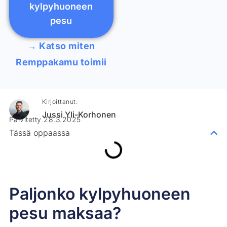
kylpyhuoneen
pesu
→ Katso miten
Remppakamu toimii
Kirjoittanut:
Jussi Yli-Korhonen
Päivitetty 28.3.2025
Tässä oppaassa
Paljonko kylpyhuoneen
pesu maksaa?