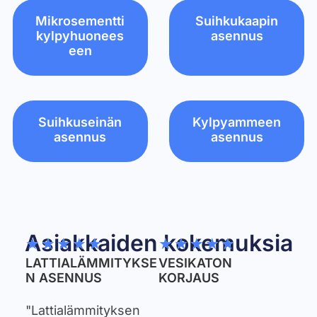
Mikrosementti
Suihkukaapin
kylpyhuonees
asennus
een
Suihkuseinän
Kylpyammeen
asennus
asennus
Asiakkaiden kokemuksia
★
★
★
★
★
★
★
★
★
★
LATTIALÄMMITYKSE
VESIKATON
N ASENNUS
KORJAUS
"Lattialämmityksen