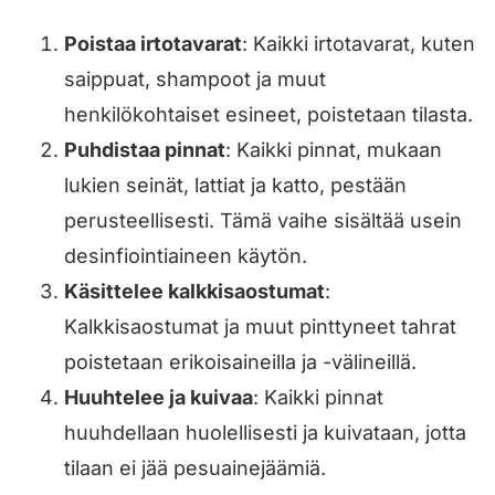
Poistaa irtotavarat
: Kaikki irtotavarat, kuten
saippuat, shampoot ja muut
henkilökohtaiset esineet, poistetaan tilasta.
Puhdistaa pinnat
: Kaikki pinnat, mukaan
lukien seinät, lattiat ja katto, pestään
perusteellisesti. Tämä vaihe sisältää usein
desinfiointiaineen käytön.
Käsittelee kalkkisaostumat
:
Kalkkisaostumat ja muut pinttyneet tahrat
poistetaan erikoisaineilla ja -välineillä.
Huuhtelee ja kuivaa
: Kaikki pinnat
huuhdellaan huolellisesti ja kuivataan, jotta
tilaan ei jää pesuainejäämiä.