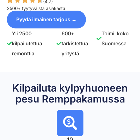
(4,7)
2500+ tyytyväistä asiakasta
Pyydä ilmainen tarjous →
Yli 2500
600+
Toimii koko
kilpailutettua
tarkistettua
Suomessa
remonttia
yritystä
Kilpailuta kylpyhuoneen
pesu Remppakamussa
10