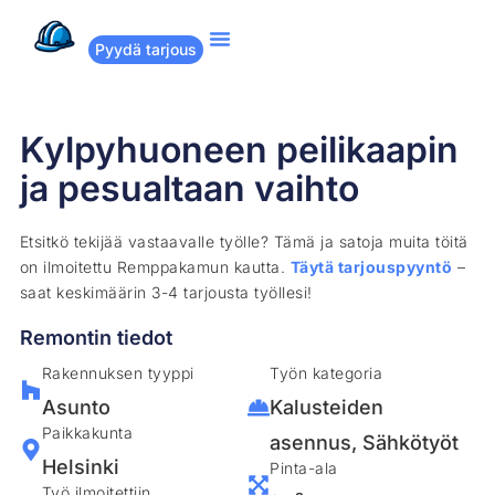
Pyydä tarjous
Suositut remontit
Miten Remppakamu toimii?
Kylpyhuoneen peilikaapin
ja pesualtaan vaihto
Etsitkö tekijää vastaavalle työlle? Tämä ja satoja muita töitä
on ilmoitettu Remppakamun kautta.
Täytä tarjouspyyntö
–
saat keskimäärin 3-4 tarjousta työllesi!
Remontin tiedot
Rakennuksen tyyppi
Työn kategoria
Asunto
Kalusteiden
Paikkakunta
asennus
,
Sähkötyöt
Helsinki
Pinta-ala
Työ ilmoitettiin