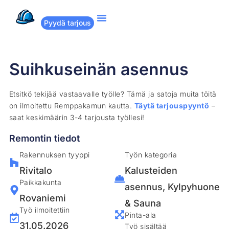
Pyydä tarjous
Suositut remontit
Miten Remppakamu toimii?
Suihkuseinän asennus
Etsitkö tekijää vastaavalle työlle? Tämä ja satoja muita töitä
on ilmoitettu Remppakamun kautta.
Täytä tarjouspyyntö
–
saat keskimäärin 3-4 tarjousta työllesi!
Remontin tiedot
Rakennuksen tyyppi
Työn kategoria
Rivitalo
Kalusteiden
Paikkakunta
asennus
,
Kylpyhuone
Rovaniemi
& Sauna
Työ ilmoitettiin
Pinta-ala
31.05.2026
Työ sisältää