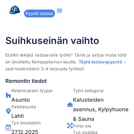
Pyydä tarjous
Suositut remontit
Miten Remppakamu toimii?
Suihkuseinän vaihto
Etsitkö tekijää vastaavalle työlle? Tämä ja satoja muita töitä
on ilmoitettu Remppakamun kautta.
Täytä tarjouspyyntö
–
saat keskimäärin 3-4 tarjousta työllesi!
Remontin tiedot
Rakennuksen tyyppi
Työn kategoria
Asunto
Kalusteiden
Paikkakunta
asennus
,
Kylpyhuone
Lahti
& Sauna
Työ ilmoitettiin
Pinta-ala
27.12.2025
Työ sisältää