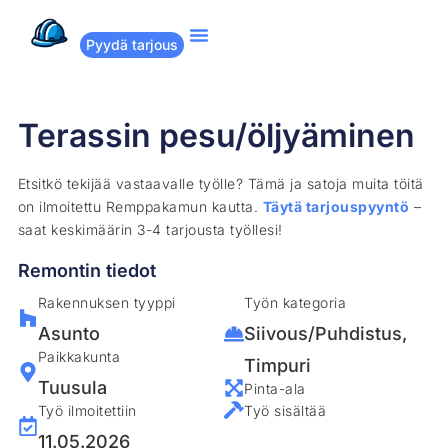
Pyydä tarjous
Suositut remontit
Miten Remppakamu toimii?
Terassin pesu/öljyäminen
Etsitkö tekijää vastaavalle työlle? Tämä ja satoja muita töitä
on ilmoitettu Remppakamun kautta.
Täytä tarjouspyyntö
–
saat keskimäärin 3-4 tarjousta työllesi!
Remontin tiedot
Rakennuksen tyyppi
Työn kategoria
Asunto
Siivous/Puhdistus
,
Paikkakunta
Timpuri
Tuusula
Pinta-ala
Työ ilmoitettiin
Työ sisältää
11.05.2026