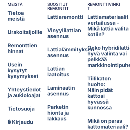
MEISTÄ
SUOSITUT
REMONTTIVINKI
REMONTIT
T
Tietoa
Lattiaremontti
Lattiamateriaalit
meistä
vertailussa –
Mikä lattia valita
Vinyylilattian
Urakoitsijoille
kotiin?
asennus
Remonttien
Onko hybridilatti
Lattialämmityksen
hinnat
hyvä valinta vai
asennus
pelkkää
Usein
markkinointipuh
Lattian
kysytyt
laatoitus
kysymykset
Tiilikaton
huolto:
Laminaatin
Yhteystiedot
Näin pidät
asennus
ja aukioloajat
kattosi
hyvässä
Parketin
kunnossa
Tietosuoja
hionta ja
lakkaus
Mikä on paras
🔒 Kirjaudu
kattomateriaali?