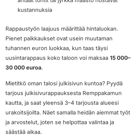
ahtaat tontit tai jyrkkä maasto nostavat
kustannuksia
Rappaustyön laajuus määrittää hintaluokan.
Pienet paikkaukset ovat usein muutaman
tuhannen euron luokkaa, kun taas täysi
uusintarappaus koko taloon voi maksaa
15 000–
30 000 euroa
.
Mietitkö oman talosi julkisivun kuntoa? Pyydä
tarjous julkisivurappauksesta Remppakamun
kautta, ja saat yleensä 3–4 tarjousta alueesi
urakoitsijoilta. Näet samalla heidän aiemmat työt
ja arvostelut, joten se helpottaa valintaa ja
säästää aikaa.