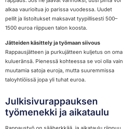
rappaus. Jos ne jäävät vanhoiksi, uusi pinta voi
alkaa vaurioitua jo parissa vuodessa. Uudet
pellit ja listoitukset maksavat tyypillisesti 500–
1500 euroa riippuen talon koosta.
Jätteiden käsittely ja työmaan siivous
Rappausjätteen ja purkujätteen kuljetus on oma
kulueränsä. Pienessä kohteessa se voi olla vain
muutamia satoja euroja, mutta suuremmissa
taloyhtiöissä jopa yli tuhat euroa.
Julkisivurappauksen
työmenekki ja aikataulu
Rappaustyö on sääherkkää, ja aikataulu riippuu