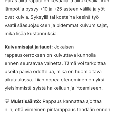
Paras aika rapata on keväällä ja alkukesällä, kun
lämpötila pysyy +10 ja +25 asteen välillä ja yöt
ovat kuivia. Syksyllä tai kosteina kesinä työ
vaatii sääsuojauksen ja pidemmät kuivumisajat,
mikä lisää kustannuksia.
Kuivumisajat ja tauot:
Jokaisen
rappauskerroksen on kuivuttava kunnolla
ennen seuraavaa vaihetta. Tämä voi tarkoittaa
useita päiviä odottelua, mikä on huomioitava
aikataulussa. Liian nopea eteneminen on yksi
yleisimmistä syistä halkeiluun ja irtoamiseen.
💡
Muistisääntö:
Rappaus kannattaa ajoittaa
niin, että viimeinen pintarappaus tehdään ennen