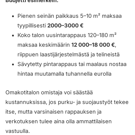
Budjetti esimerkein:
Pienen seinän paikkaus 5–10 m² maksaa
tyypillisesti
2000–3000 €
Koko talon uusintarappaus 120–180 m²
maksaa keskimäärin
12 000–18 000 €
,
riippuen laastijärjestelmästä ja telineistä
Sävytetty pintarappaus tai maalaus nostaa
hintaa muutamalla tuhannella eurolla
Omakotitalon omistaja voi säästää
kustannuksissa, jos purku- ja suojaustyöt tekee
itse, mutta varsinaisen rappauksen ja
verkotuksen tulee aina olla ammattilaisen
vastuulla.