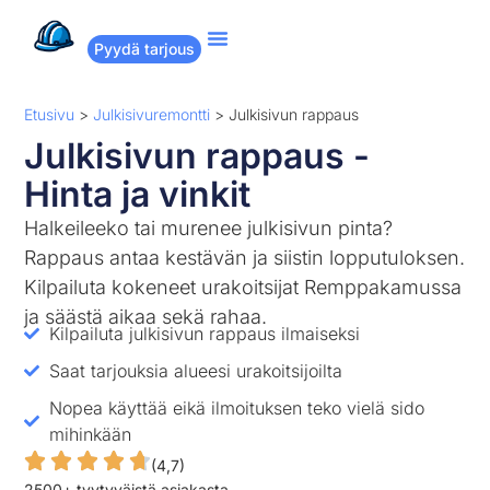
Pyydä tarjous
Suositut remontit
Miten Remppakamu toimii?
Etusivu
>
Julkisivuremontti
>
Julkisivun rappaus
Julkisivun rappaus -
Hinta ja vinkit
Halkeileeko tai murenee julkisivun pinta?
Rappaus antaa kestävän ja siistin lopputuloksen.
Kilpailuta kokeneet urakoitsijat Remppakamussa
ja säästä aikaa sekä rahaa.
Kilpailuta julkisivun rappaus ilmaiseksi
Saat tarjouksia alueesi urakoitsijoilta
Nopea käyttää eikä ilmoituksen teko vielä sido
mihinkään
(4,7)
2500+ tyytyväistä asiakasta