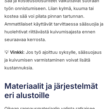
Sää ja kosteusolosuhteet vaikuttavat suoraan
työn onnistumiseen. Liian kylmä, kuuma tai
kostea sää voi pilata pinnan tartunnan.
Ammattilaiset käyttävät tarvittaessa sääsuojia ja
huolehtivat riittävästä kuivumisajasta ennen
seuraavaa kerrosta.
💡
Vinkki:
Jos työ ajoittuu syksylle, sääsuojaus
ja kuivumisen varmistaminen voivat lisätä
kustannuksia.
Materiaalit ja järjestelmät
eri alustoille
Oikean rappausmateriaalin valinta ratkaisee,