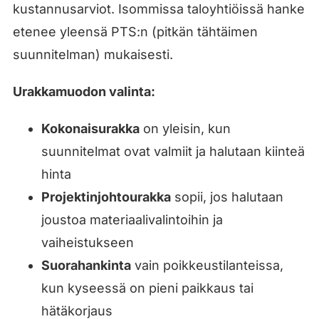
kustannusarviot. Isommissa taloyhtiöissä hanke
etenee yleensä PTS:n (pitkän tähtäimen
suunnitelman) mukaisesti.
Urakkamuodon valinta:
Kokonaisurakka
on yleisin, kun
suunnitelmat ovat valmiit ja halutaan kiinteä
hinta
Projektinjohtourakka
sopii, jos halutaan
joustoa materiaalivalintoihin ja
vaiheistukseen
Suorahankinta
vain poikkeustilanteissa,
kun kyseessä on pieni paikkaus tai
hätäkorjaus