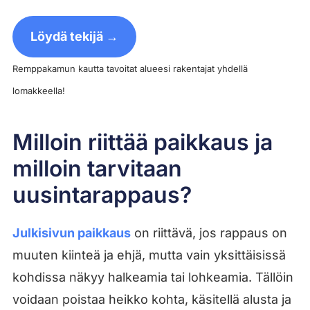
Löydä tekijä →
Remppakamun kautta tavoitat alueesi rakentajat yhdellä
lomakkeella!
Milloin riittää paikkaus ja
milloin tarvitaan
uusintarappaus?
Julkisivun paikkaus
on riittävä, jos rappaus on
muuten kiinteä ja ehjä, mutta vain yksittäisissä
kohdissa näkyy halkeamia tai lohkeamia. Tällöin
voidaan poistaa heikko kohta, käsitellä alusta ja