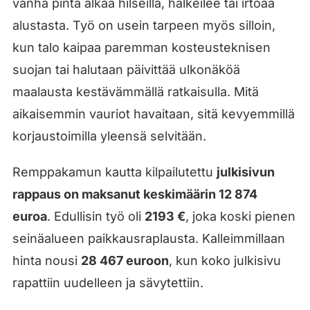
vanha pinta alkaa hilseillä, halkeilee tai irtoaa
alustasta. Työ on usein tarpeen myös silloin,
kun talo kaipaa paremman kosteusteknisen
suojan tai halutaan päivittää ulkonäköä
maalausta kestävämmällä ratkaisulla. Mitä
aikaisemmin vauriot havaitaan, sitä kevyemmillä
korjaustoimilla yleensä selvitään.
Remppakamun kautta kilpailutettu
julkisivun
rappaus on maksanut keskimäärin 12 874
euroa
. Edullisin työ oli
2193 €
, joka koski pienen
seinäalueen paikkausraplausta. Kalleimmillaan
hinta nousi
28 467 euroon
, kun koko julkisivu
rapattiin uudelleen ja sävytettiin.