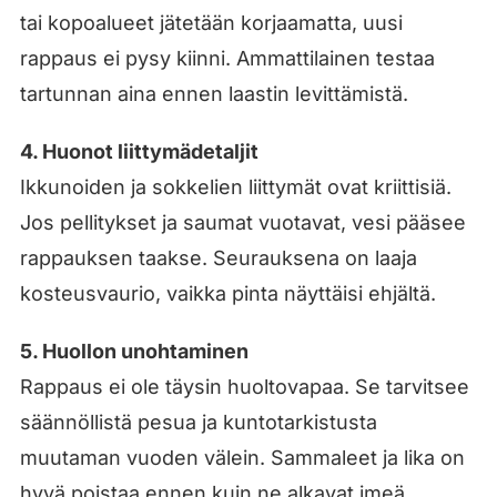
tai kopoalueet jätetään korjaamatta, uusi
rappaus ei pysy kiinni. Ammattilainen testaa
tartunnan aina ennen laastin levittämistä.
4. Huonot liittymädetaljit
Ikkunoiden ja sokkelien liittymät ovat kriittisiä.
Jos pellitykset ja saumat vuotavat, vesi pääsee
rappauksen taakse. Seurauksena on laaja
kosteusvaurio, vaikka pinta näyttäisi ehjältä.
5. Huollon unohtaminen
Rappaus ei ole täysin huoltovapaa. Se tarvitsee
säännöllistä pesua ja kuntotarkistusta
muutaman vuoden välein. Sammaleet ja lika on
hyvä poistaa ennen kuin ne alkavat imeä