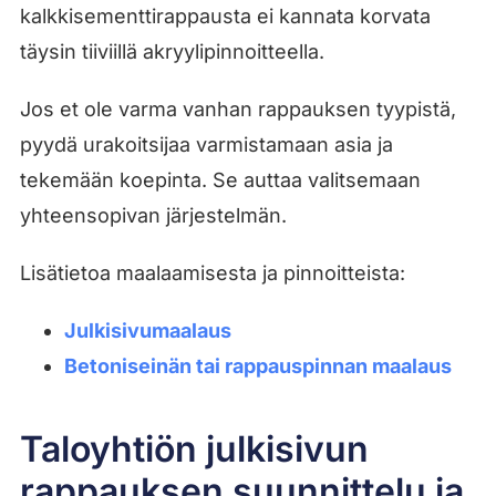
kalkkisementtirappausta ei kannata korvata
täysin tiiviillä akryylipinnoitteella.
Jos et ole varma vanhan rappauksen tyypistä,
pyydä urakoitsijaa varmistamaan asia ja
tekemään koepinta. Se auttaa valitsemaan
yhteensopivan järjestelmän.
Lisätietoa maalaamisesta ja pinnoitteista:
Julkisivumaalaus
Betoniseinän tai rappauspinnan maalaus
Taloyhtiön julkisivun
rappauksen suunnittelu ja