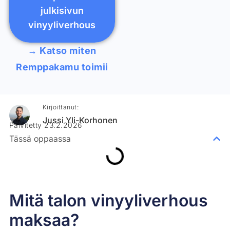
julkisivun
vinyyliverhous
→ Katso miten
Remppakamu toimii
Kirjoittanut:
Jussi Yli-Korhonen
Päivitetty 23.2.2026
Tässä oppaassa
Mitä talon vinyyliverhous
maksaa?