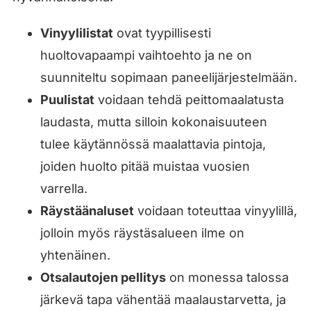
Vinyylilistat
ovat tyypillisesti
huoltovapaampi vaihtoehto ja ne on
suunniteltu sopimaan paneelijärjestelmään.
Puulistat
voidaan tehdä peittomaalatusta
laudasta, mutta silloin kokonaisuuteen
tulee käytännössä maalattavia pintoja,
joiden huolto pitää muistaa vuosien
varrella.
Räystäänaluset
voidaan toteuttaa vinyylillä,
jolloin myös räystäsalueen ilme on
yhtenäinen.
Otsalautojen pellitys
on monessa talossa
järkevä tapa vähentää maalaustarvetta, ja