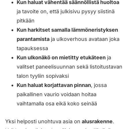
Kun haluat vähentää säännöllistä huoltoa
ja tavoite on, että julkisivu pysyy siistinä
pitkään
Kun harkitset samalla lämmöneristyksen
parantamista
ja ulkoverhous avataan joka
tapauksessa
Kun ulkonäkö on mietitty etukäteen
ja
valitset paneelisuunnan sekä listoitustavan
talon tyyliin sopivaksi
Kun haluat korjattavan pinnan
, jossa
paikallinen vaurio voidaan hoitaa
vaihtamalla osa eikä koko seinää
Yksi helposti unohtuva asia on
alusrakenne
.