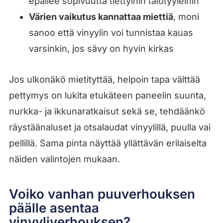
epäilee sopivuutta tiettyihin talotyyleihin
Värien vaikutus kannattaa miettiä
, moni
sanoo että vinyylin voi tunnistaa kauas
varsinkin, jos sävy on hyvin kirkas
Jos ulkonäkö mietityttää, helpoin tapa välttää
pettymys on lukita etukäteen paneelin suunta,
nurkka- ja ikkunaratkaisut sekä se, tehdäänkö
räystäänaluset ja otsalaudat vinyylillä, puulla vai
pellillä. Sama pinta näyttää yllättävän erilaiselta
näiden valintojen mukaan.
Voiko vanhan puuverhouksen
päälle asentaa
vinyyliverhouksen?