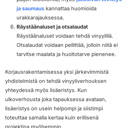
ja saumaus
kannattaa huomioida
urakkarajauksessa.
Räystäänaluset ja otsalaudat
Räystäänaluset voidaan tehdä vinyylillä.
Otsalaudat voidaan pellittää, jolloin niitä ei
tarvitse maalata ja huoltotarve pienenee.
Korjausrakentamisessa yksi järkevimmistä
yhdistelmistä on tehdä vinyyliverhouksen
yhteydessä myös lisäeristys. Kun
ulkoverhousta joka tapauksessa avataan,
lisäeristys on usein helpompi ja siistimpi
toteuttaa samalla kertaa kuin erillisenä
projektina myöhemmin.