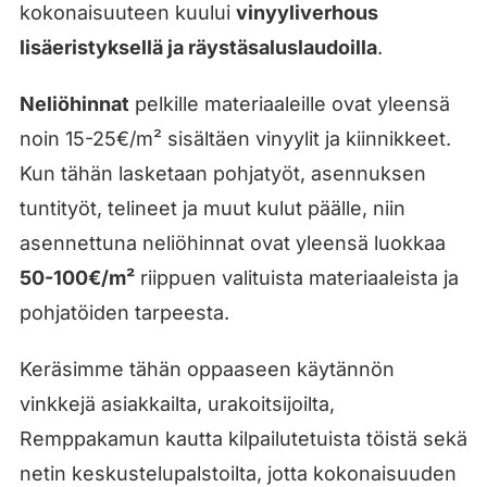
kokonaisuuteen kuului
vinyyliverhous
lisäeristyksellä ja räystäsaluslaudoilla
.
Neliöhinnat
pelkille materiaaleille ovat yleensä
noin 15-25€/m² sisältäen vinyylit ja kiinnikkeet.
Kun tähän lasketaan pohjatyöt, asennuksen
tuntityöt, telineet ja muut kulut päälle, niin
asennettuna neliöhinnat ovat yleensä luokkaa
50-100€/m²
riippuen valituista materiaaleista ja
pohjatöiden tarpeesta.
Keräsimme tähän oppaaseen käytännön
vinkkejä asiakkailta, urakoitsijoilta,
Remppakamun kautta kilpailutetuista töistä sekä
netin keskustelupalstoilta, jotta kokonaisuuden