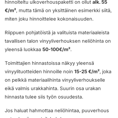
hinnoiteltu ulkoverhouspaketti on ollut
alk. 55
€/m²
, mutta tämä on yksittäinen esimerkki siitä,
miten joku hinnoittelee kokonaisuuden.
Riippuen pohjatöistä ja valituista materiaaleista
tavallisen talon vinyyliverhouksen neliöhinta on
yleensä luokkaa
50-100€/m²
.
Toimittajien hinnastoissa näkyy yleensä
vinyylituotteiden hinnoille noin
15-25 €/m²
, joka
on pelkkä materiaalihinta vinyyliverhoukselle
eikä valmis urakkahinta. Suurin osa urakan
hinnasta tulee siis työn osuudesta.
Jos haluat hahmottaa neliöhintaa, puuverhous