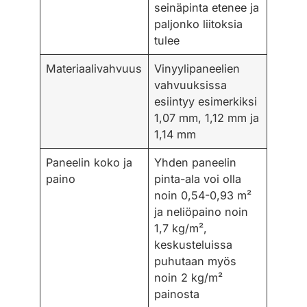
seinäpinta etenee ja
paljonko liitoksia
tulee
Materiaalivahvuus
Vinyylipaneelien
vahvuuksissa
esiintyy esimerkiksi
1,07 mm, 1,12 mm ja
1,14 mm
Paneelin koko ja
Yhden paneelin
paino
pinta-ala voi olla
noin 0,54-0,93 m²
ja neliöpaino noin
1,7 kg/m²,
keskusteluissa
puhutaan myös
noin 2 kg/m²
painosta