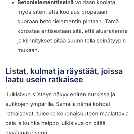
Betonielementtiseinä
voidaan koolata
myös siten, että koolaus propataan
suoraan betonielementin pintaan. Tämä
korostaa entisestään sitä, että alusrakenne
ja kiinnitykset pitää suunnitella seinätyypin
mukaan.
Listat, kulmat ja räystäät, joissa
laatu usein ratkaisee
Julkisivun siisteys näkyy eniten nurkissa ja
aukkojen ympärillä. Samalla nämä kohdat
ratkaisevat, tuleeko kokonaisuuteen maalattavia
osia ja kuinka helppo julkisivua on pitää
hyvännäköisenä.