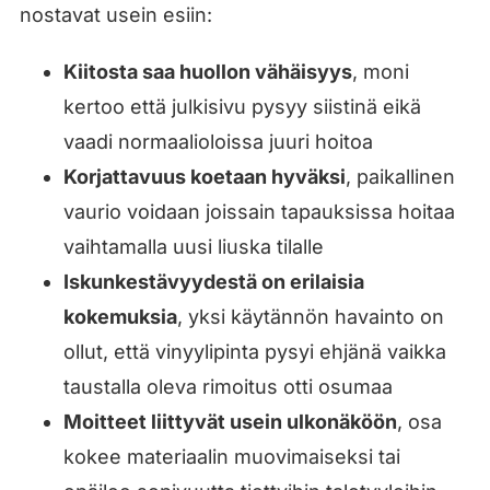
nostavat usein esiin:
Kiitosta saa huollon vähäisyys
, moni
kertoo että julkisivu pysyy siistinä eikä
vaadi normaalioloissa juuri hoitoa
Korjattavuus koetaan hyväksi
, paikallinen
vaurio voidaan joissain tapauksissa hoitaa
vaihtamalla uusi liuska tilalle
Iskunkestävyydestä on erilaisia
kokemuksia
, yksi käytännön havainto on
ollut, että vinyylipinta pysyi ehjänä vaikka
taustalla oleva rimoitus otti osumaa
Moitteet liittyvät usein ulkonäköön
, osa
kokee materiaalin muovimaiseksi tai