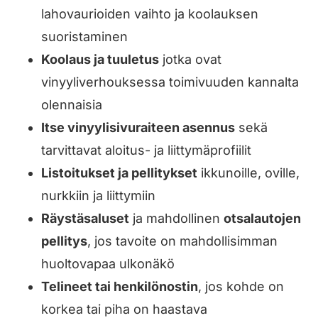
lahovaurioiden vaihto ja koolauksen
suoristaminen
Koolaus ja tuuletus
jotka ovat
vinyyliverhouksessa toimivuuden kannalta
olennaisia
Itse vinyylisivuraiteen asennus
sekä
tarvittavat aloitus- ja liittymäprofiilit
Listoitukset ja pellitykset
ikkunoille, oville,
nurkkiin ja liittymiin
Räystäsaluset
ja mahdollinen
otsalautojen
pellitys
, jos tavoite on mahdollisimman
huoltovapaa ulkonäkö
Telineet tai henkilönostin
, jos kohde on
korkea tai piha on haastava