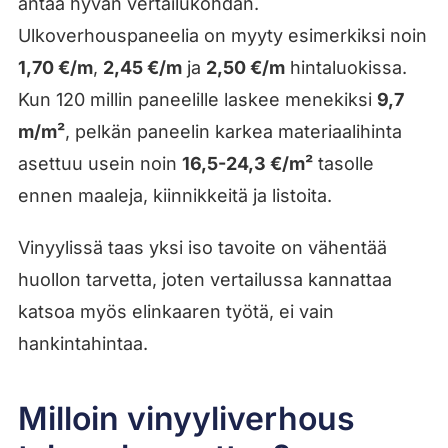
antaa hyvän vertailukohdan.
Ulkoverhouspaneelia on myyty esimerkiksi noin
1,70 €/m
,
2,45 €/m
ja
2,50 €/m
hintaluokissa.
Kun 120 millin paneelille laskee menekiksi
9,7
m/m²
, pelkän paneelin karkea materiaalihinta
asettuu usein noin
16,5-24,3 €/m²
tasolle
ennen maaleja, kiinnikkeitä ja listoita.
Vinyylissä taas yksi iso tavoite on vähentää
huollon tarvetta, joten vertailussa kannattaa
katsoa myös elinkaaren työtä, ei vain
hankintahintaa.
Milloin vinyyliverhous