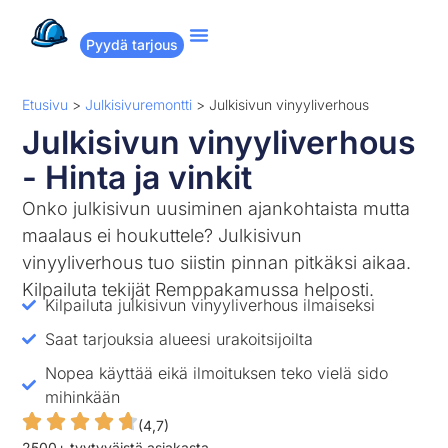
Pyydä tarjous
Suositut remontit
Miten Remppakamu toimii?
Etusivu
>
Julkisivuremontti
>
Julkisivun vinyyliverhous
Julkisivun vinyyliverhous
- Hinta ja vinkit
Onko julkisivun uusiminen ajankohtaista mutta
maalaus ei houkuttele? Julkisivun
vinyyliverhous tuo siistin pinnan pitkäksi aikaa.
Kilpailuta tekijät Remppakamussa helposti.
Kilpailuta julkisivun vinyyliverhous ilmaiseksi
Saat tarjouksia alueesi urakoitsijoilta
Nopea käyttää eikä ilmoituksen teko vielä sido
mihinkään
(4,7)
2500+ tyytyväistä asiakasta