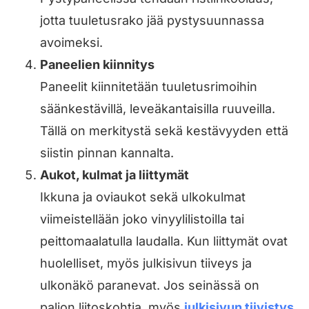
jotta tuuletusrako jää pystysuunnassa
avoimeksi.
Paneelien kiinnitys
Paneelit kiinnitetään tuuletusrimoihin
säänkestävillä, leveäkantaisilla ruuveilla.
Tällä on merkitystä sekä kestävyyden että
siistin pinnan kannalta.
Aukot, kulmat ja liittymät
Ikkuna ja oviaukot sekä ulkokulmat
viimeistellään joko vinyylilistoilla tai
peittomaalatulla laudalla. Kun liittymät ovat
huolelliset, myös julkisivun tiiveys ja
ulkonäkö paranevat. Jos seinässä on
paljon liitoskohtia, myös
julkisivun tiivistys