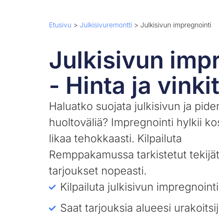
Etusivu
>
Julkisivuremontti
>
Julkisivun impregnointi
Julkisivun imp
- Hinta ja vinki
Haluatko suojata julkisivun ja pide
huoltoväliä? Impregnointi hylkii ko
likaa tehokkaasti. Kilpailuta
Remppakamussa tarkistetut tekijät
tarjoukset nopeasti.
Kilpailuta julkisivun impregnointi
Saat tarjouksia alueesi urakoitsij