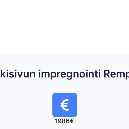
julkisivun impregnointi R
1986€