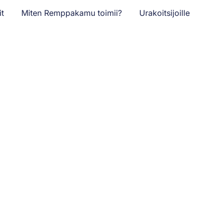
it
Miten Remppakamu toimii?
Urakoitsijoille