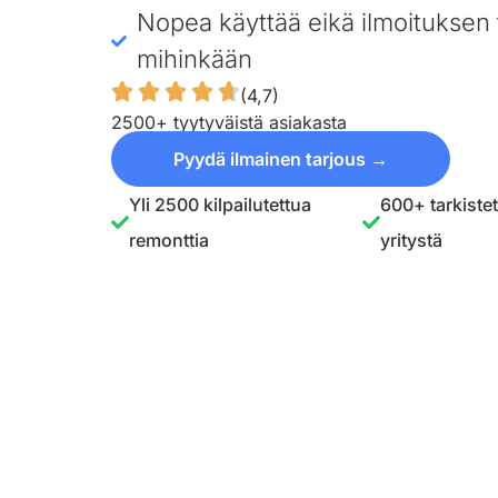
Nopea käyttää eikä ilmoituksen 
mihinkään
(4,7)
2500+ tyytyväistä asiakasta
Pyydä ilmainen tarjous →
Yli 2500 kilpailutettua
600+ tarkiste
remonttia
yritystä