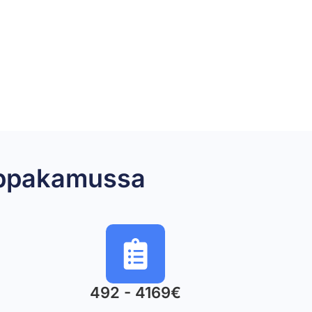
emppakamussa
492 - 4169€