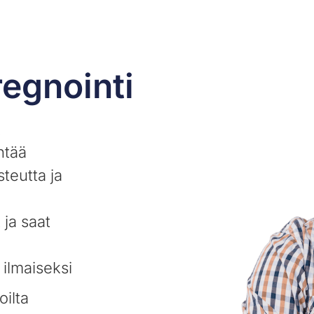
regnointi
t
ntää
steutta ja
 ja saat
 ilmaiseksi
oilta