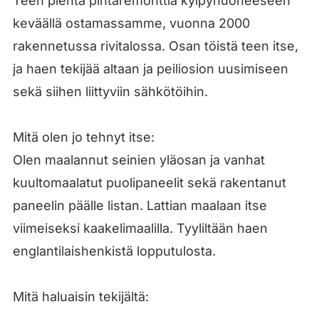
Teen pientä pintaremonttia kylpyhuoneeseen
keväällä ostamassamme, vuonna 2000
rakennetussa rivitalossa. Osan töistä teen itse,
ja haen tekijää altaan ja peiliosion uusimiseen
sekä siihen liittyviin sähkötöihin.
Mitä olen jo tehnyt itse:
Olen maalannut seinien yläosan ja vanhat
kuultomaalatut puolipaneelit sekä rakentanut
paneelin päälle listan. Lattian maalaan itse
viimeiseksi kaakelimaalilla. Tyyliltään haen
englantilaishenkistä lopputulosta.
Mitä haluaisin tekijältä: