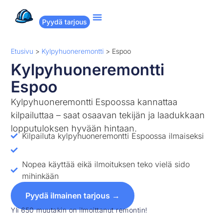
Pyydä tarjous
Suositut remontit
Miten Remppakamu toimii?
Etusivu
>
Kylpyhuoneremontti
>
Espoo
Kylpyhuoneremontti
Espoo
Kylpyhuoneremontti Espoossa kannattaa
kilpailuttaa – saat osaavan tekijän ja laadukkaan
lopputuloksen hyvään hintaan.
Kilpailuta kylpyhuoneremontti Espoossa ilmaiseksi
Nopea käyttää eikä ilmoituksen teko vielä sido
mihinkään
Pyydä ilmainen tarjous →
Yli 650 muutakin on ilmoittanut remontin!