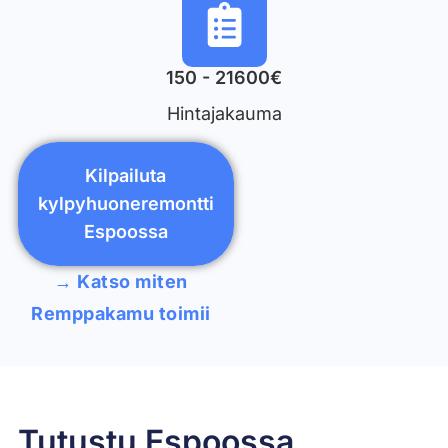
150 - 21600€
Hintajakauma
Kilpailuta
kylpyhuoneremontti
Espoossa
→ Katso miten
Remppakamu toimii
Tutustu Espoossa