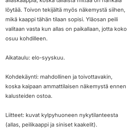
allaskaappia, koska tällaista mittaa on hankala
löytää. Toivon tekijältä myös näkemystä siihen,
mikä kaappi tähän tilaan sopisi. Yläosan peili
valitaan vasta kun allas on paikallaan, jotta koko
osuu kohdilleen.
Aikataulu: elo-syyskuu.
Kohdekäynti: mahdollinen ja toivottavakin,
koska kaipaan ammattilaisen näkemystä ennen
kalusteiden ostoa.
Liitteet: kuvat kylpyhuoneen nykytilanteesta
(allas, peilikaappi ja siniset kaakelit).