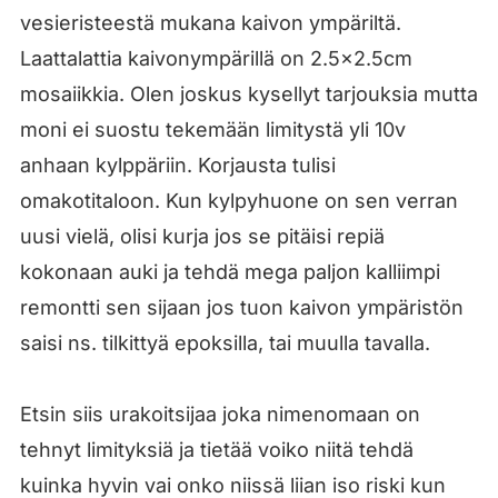
vesieristeestä mukana kaivon ympäriltä.
Laattalattia kaivonympärillä on 2.5x2.5cm
mosaiikkia. Olen joskus kysellyt tarjouksia mutta
moni ei suostu tekemään limitystä yli 10v
anhaan kylppäriin. Korjausta tulisi
omakotitaloon. Kun kylpyhuone on sen verran
uusi vielä, olisi kurja jos se pitäisi repiä
kokonaan auki ja tehdä mega paljon kalliimpi
remontti sen sijaan jos tuon kaivon ympäristön
saisi ns. tilkittyä epoksilla, tai muulla tavalla.
Etsin siis urakoitsijaa joka nimenomaan on
tehnyt limityksiä ja tietää voiko niitä tehdä
kuinka hyvin vai onko niissä liian iso riski kun