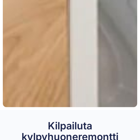
Kilpailuta
kylpyhuoneremontti