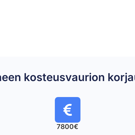
oneen kosteusvaurion ko
7800€