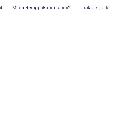
it
Miten Remppakamu toimii?
Urakoitsijoille