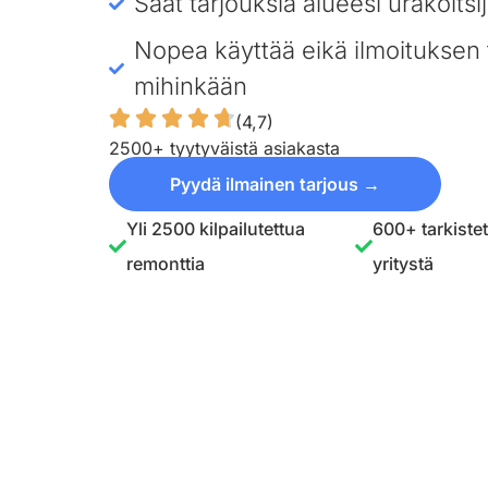
Saat tarjouksia alueesi urakoitsij
Nopea käyttää eikä ilmoituksen 
mihinkään
(4,7)
2500+ tyytyväistä asiakasta
Pyydä ilmainen tarjous →
Yli 2500 kilpailutettua
600+ tarkiste
remonttia
yritystä