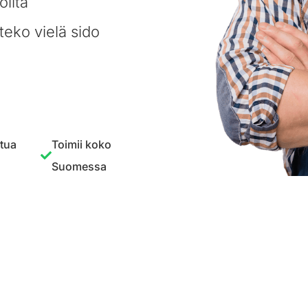
oilta
teko vielä sido
ttua
Toimii koko
Suomessa