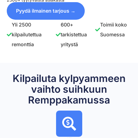
Pyydä ilmainen tarjous →
Yli 2500
600+
Toimii koko
kilpailutettua
tarkistettua
Suomessa
remonttia
yritystä
Kilpailuta kylpyammeen
vaihto suihkuun
Remppakamussa