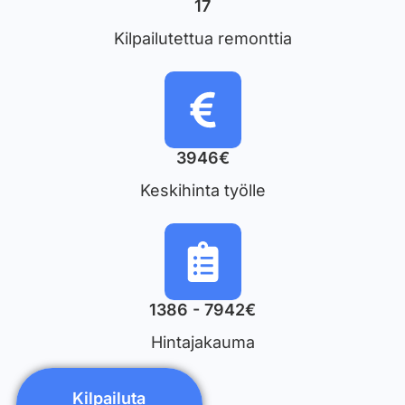
17
Kilpailutettua remonttia
3946€
Keskihinta työlle
1386 - 7942€
Hintajakauma
Kilpailuta