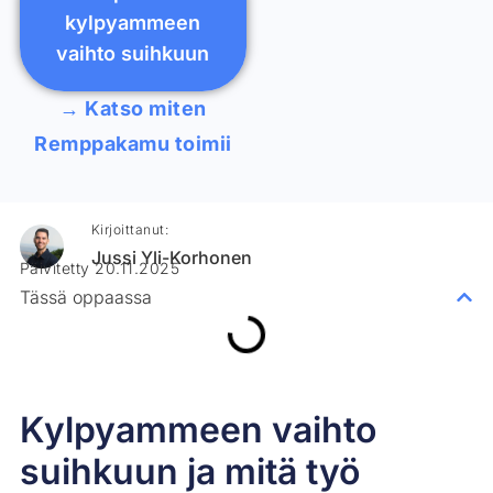
kylpyammeen
vaihto suihkuun
→ Katso miten
Remppakamu toimii
Kirjoittanut:
Jussi Yli-Korhonen
Päivitetty 20.11.2025
Tässä oppaassa
Kylpyammeen vaihto
suihkuun ja mitä työ