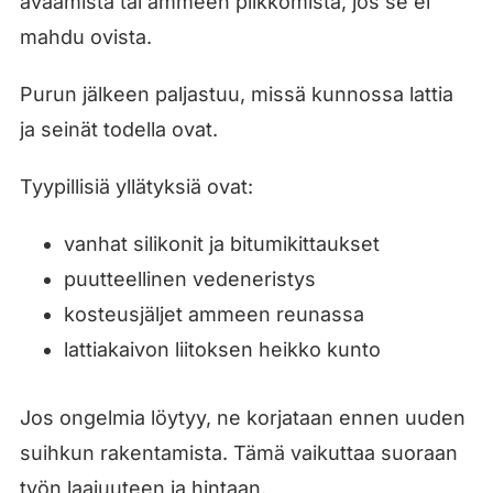
avaamista tai ammeen pilkkomista, jos se ei
mahdu ovista.
Purun jälkeen paljastuu, missä kunnossa lattia
ja seinät todella ovat.
Tyypillisiä yllätyksiä ovat:
vanhat silikonit ja bitumikittaukset
puutteellinen vedeneristys
kosteusjäljet ammeen reunassa
lattiakaivon liitoksen heikko kunto
Jos ongelmia löytyy, ne korjataan ennen uuden
suihkun rakentamista. Tämä vaikuttaa suoraan
työn laajuuteen ja hintaan.