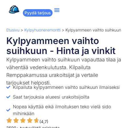
Pyydä tarjous
Suositut remontit
Miten Remppakamu toimii?
Etusivu
>
Kylpyhuoneremontti
>
Kylpyammeen vaihto suihkuun
Kylpyammeen vaihto
suihkuun - Hinta ja vinkit
Kylpyammeen vaihto suihkuun vapauttaa tilaa ja
vähentää vedenkulutusta. Kilpailuta
Remppakamussa urakoitsijat ja vertaile
tarjoukset helposti.
Kilpailuta kylpyammeen vaihto suihkuun ilmaiseksi
Saat tarjouksia alueesi urakoitsijoilta
Nopea käyttää eikä ilmoituksen teko vielä sido
mihinkään
(4,7)
2500+ tyytyväistä asiakasta