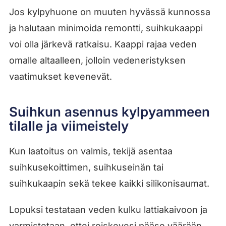
Jos kylpyhuone on muuten hyvässä kunnossa
ja halutaan minimoida remontti, suihkukaappi
voi olla järkevä ratkaisu. Kaappi rajaa veden
omalle altaalleen, jolloin vedeneristyksen
vaatimukset kevenevät.
Suihkun asennus kylpyammeen
tilalle ja viimeistely
Kun laatoitus on valmis, tekijä asentaa
suihkusekoittimen, suihkuseinän tai
suihkukaapin sekä tekee kaikki silikonisaumat.
Lopuksi testataan veden kulku lattiakaivoon ja
varmistetaan, ettei roiskevesi pääse väärään