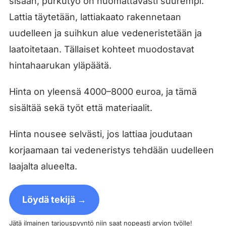
sisään, purkutyö on huomattavasti suurempi.
Lattia täytetään, lattiakaato rakennetaan
uudelleen ja suihkun alue vedeneristetään ja
laatoitetaan. Tällaiset kohteet muodostavat
hintahaarukan yläpäätä.
Hinta on yleensä 4000–8000 euroa, ja tämä
sisältää sekä työt että materiaalit.
Hinta nousee selvästi, jos lattiaa joudutaan
korjaamaan tai vedeneristys tehdään uudelleen
laajalta alueelta.
Löydä tekijä →
Jätä ilmainen tarjouspyyntö niin saat nopeasti arvion työlle!