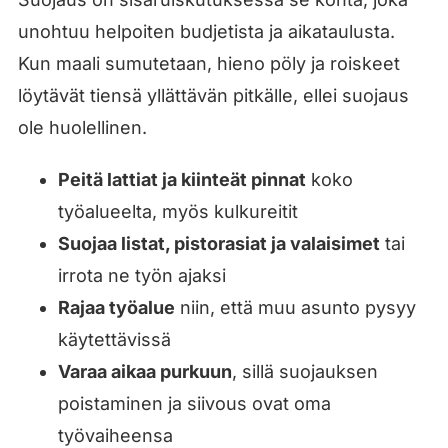
unohtuu helpoiten budjetista ja aikataulusta.
Kun maali sumutetaan, hieno pöly ja roiskeet
löytävät tiensä yllättävän pitkälle, ellei suojaus
ole huolellinen.
Peitä lattiat ja kiinteät pinnat
koko
työalueelta, myös kulkureitit
Suojaa listat, pistorasiat ja valaisimet
tai
irrota ne työn ajaksi
Rajaa työalue
niin, että muu asunto pysyy
käytettävissä
Varaa aikaa purkuun
, sillä suojauksen
poistaminen ja siivous ovat oma
työvaiheensa