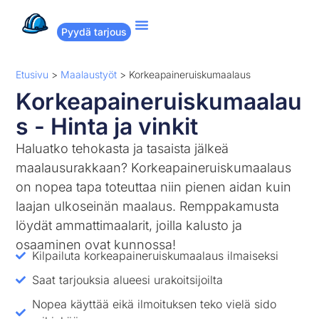
Pyydä tarjous
Suositut remontit
Miten Remppakamu toimii?
Etusivu
>
Maalaustyöt
>
Korkeapaineruiskumaalaus
Korkeapaineruiskumaalau
s - Hinta ja vinkit
Haluatko tehokasta ja tasaista jälkeä
maalausurakkaan? Korkeapaineruiskumaalaus
on nopea tapa toteuttaa niin pienen aidan kuin
laajan ulkoseinän maalaus. Remppakamusta
löydät ammattimaalarit, joilla kalusto ja
osaaminen ovat kunnossa!
Kilpailuta korkeapaineruiskumaalaus ilmaiseksi
Saat tarjouksia alueesi urakoitsijoilta
Nopea käyttää eikä ilmoituksen teko vielä sido