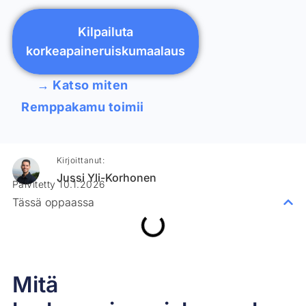
Kilpailuta
korkeapaineruiskumaalaus
→ Katso miten
Remppakamu toimii
Kirjoittanut:
Jussi Yli-Korhonen
Päivitetty 10.1.2026
Tässä oppaassa
Mitä