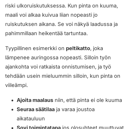
riski ulkoruiskutuksessa. Kun pinta on kuuma,
maali voi alkaa kuivua liian nopeasti jo
ruiskutuksen aikana. Se voi näkyä laadussa ja
pahimmillaan heikentää tartuntaa.
Tyypillinen esimerkki on
peltikatto
, joka
lämpenee auringossa nopeasti. Silloin työn
ajankohta voi ratkaista onnistumisen, ja työ
tehdään usein mieluummin silloin, kun pinta on
viileämpi.
Ajoita maalaus
niin, että pinta ei ole kuuma
Seuraa säätilaa
ja varaa joustoa
aikatauluun
Sovi toimintatapa
jos olosuhteet muuttuvat