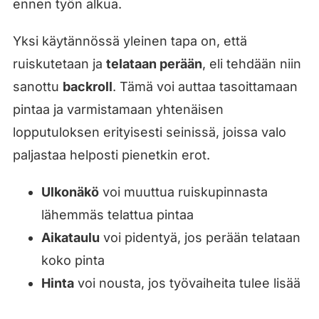
ennen työn alkua.
Yksi käytännössä yleinen tapa on, että
ruiskutetaan ja
telataan perään
, eli tehdään niin
sanottu
backroll
. Tämä voi auttaa tasoittamaan
pintaa ja varmistamaan yhtenäisen
lopputuloksen erityisesti seinissä, joissa valo
paljastaa helposti pienetkin erot.
Ulkonäkö
voi muuttua ruiskupinnasta
lähemmäs telattua pintaa
Aikataulu
voi pidentyä, jos perään telataan
koko pinta
Hinta
voi nousta, jos työvaiheita tulee lisää