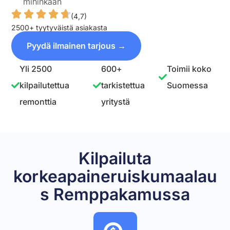
mihinkään
(4,7)
2500+ tyytyväistä asiakasta
Pyydä ilmainen tarjous →
Yli 2500
600+
Toimii koko
kilpailutettua
tarkistettua
Suomessa
remonttia
yritystä
Kilpailuta
korkeapaineruiskumaalau
s Remppakamussa