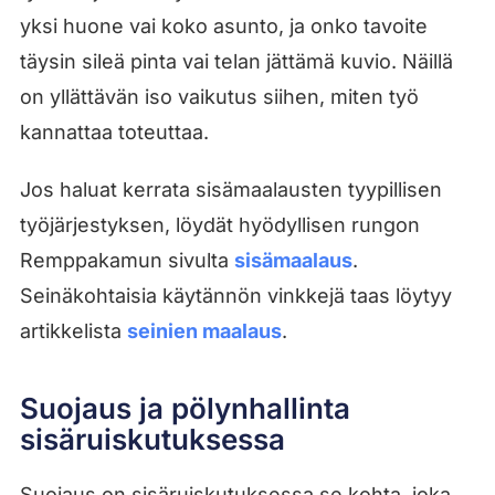
yksi huone vai koko asunto, ja onko tavoite
täysin sileä pinta vai telan jättämä kuvio. Näillä
on yllättävän iso vaikutus siihen, miten työ
kannattaa toteuttaa.
Jos haluat kerrata sisämaalausten tyypillisen
työjärjestyksen, löydät hyödyllisen rungon
Remppakamun sivulta
sisämaalaus
.
Seinäkohtaisia käytännön vinkkejä taas löytyy
artikkelista
seinien maalaus
.
Suojaus ja pölynhallinta
sisäruiskutuksessa
Suojaus on sisäruiskutuksessa se kohta, joka