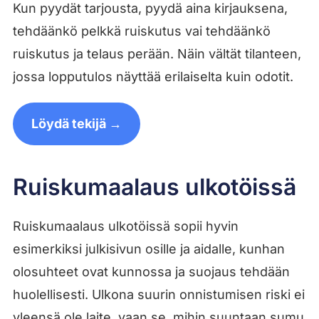
Kun pyydät tarjousta, pyydä aina kirjauksena,
tehdäänkö pelkkä ruiskutus vai tehdäänkö
ruiskutus ja telaus perään. Näin vältät tilanteen,
jossa lopputulos näyttää erilaiselta kuin odotit.
Löydä tekijä →
Ruiskumaalaus ulkotöissä
Ruiskumaalaus ulkotöissä sopii hyvin
esimerkiksi julkisivun osille ja aidalle, kunhan
olosuhteet ovat kunnossa ja suojaus tehdään
huolellisesti. Ulkona suurin onnistumisen riski ei
yleensä ole laite, vaan se, mihin suuntaan sumu