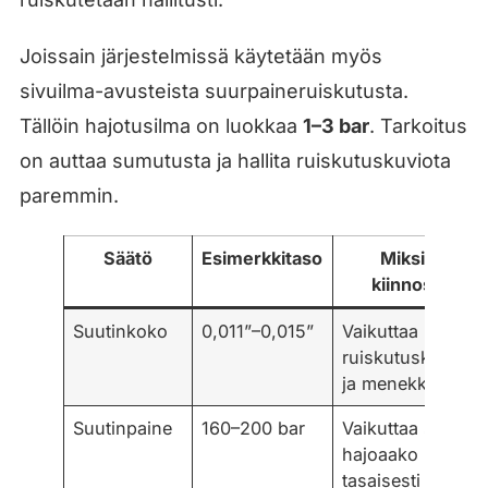
Joissain järjestelmissä käytetään myös
sivuilma-avusteista suurpaineruiskutusta.
Tällöin hajotusilma on luokkaa
1–3 bar
. Tarkoitus
on auttaa sumutusta ja hallita ruiskutuskuviota
paremmin.
Säätö
Esimerkkitaso
Miksi se
kiinnostaa
Suutinkoko
0,011”–0,015”
Vaikuttaa
ruiskutuskuvioon
ja menekkiin
Suutinpaine
160–200 bar
Vaikuttaa siihen,
hajoaako maali
tasaisesti