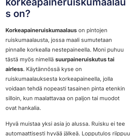
korkeapaineruiskumaalau
s on?
Korkeapaineruiskumaalaus
on pintojen
ruiskumaalausta, jossa maali sumutetaan
pinnalle korkealla nestepaineella. Moni puhuu
tästä myös nimellä
suurpaineruiskutus tai
airless
. Käytännössä kyse on
ruiskumaalauksesta korkeapaineella, jolla
voidaan tehdä nopeasti tasainen pinta etenkin
silloin, kun maalattavaa on paljon tai muodot
ovat hankalia.
Hyvä muistaa yksi asia jo alussa. Ruisku ei tee
automaattisesti hyvää jälkeä. Lopputulos riippuu