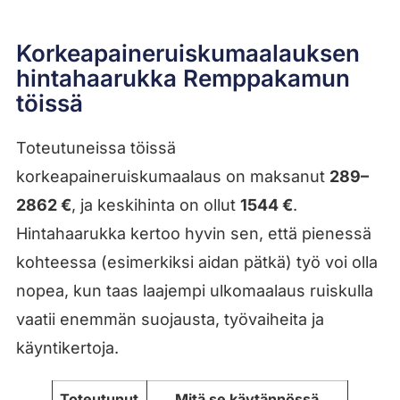
Korkeapaineruiskumaalauksen
hintahaarukka Remppakamun
töissä
Toteutuneissa töissä
korkeapaineruiskumaalaus on maksanut
289–
2862 €
, ja keskihinta on ollut
1544 €
.
Hintahaarukka kertoo hyvin sen, että pienessä
kohteessa (esimerkiksi aidan pätkä) työ voi olla
nopea, kun taas laajempi ulkomaalaus ruiskulla
vaatii enemmän suojausta, työvaiheita ja
käyntikertoja.
Toteutunut
Mitä se käytännössä