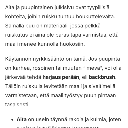
Aita ja puupintainen julkisivu ovat tyypillisiä
kohteita, joihin ruisku tuntuu houkuttelevalta.
Samalla puu on materiaali, jossa pelkkä
ruiskutus ei aina ole paras tapa varmistaa, että
maali menee kunnolla huokosiin.
Käytännön nyrkkisääntö on tämä. Jos puupinta
on karhea, rosoinen tai muuten “imevä”, voi olla
järkevää tehdä
harjaus perään
, eli
backbrush
.
Tällöin ruiskulla levitetään maali ja siveltimellä
varmistetaan, että maali työstyy puun pintaan
tasaisesti.
Aita
on usein täynnä rakoja ja kulmia, joten