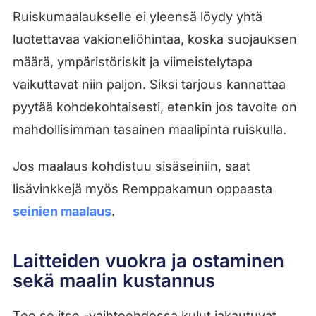
Ruiskumaalaukselle ei yleensä löydy yhtä
luotettavaa vakioneliöhintaa, koska suojauksen
määrä, ympäristöriskit ja viimeistelytapa
vaikuttavat niin paljon. Siksi tarjous kannattaa
pyytää kohdekohtaisesti, etenkin jos tavoite on
mahdollisimman tasainen maalipinta ruiskulla.
Jos maalaus kohdistuu sisäseiniin, saat
lisävinkkejä myös Remppakamun oppaasta
seinien maalaus
.
Laitteiden vuokra ja ostaminen
sekä maalin kustannus
Tee se itse -vaihtoehdossa kulut jakautuvat