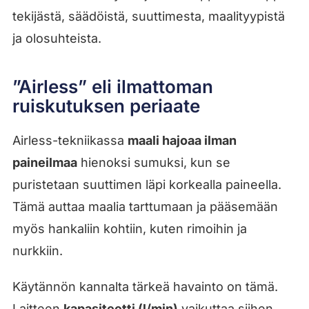
tekijästä, säädöistä, suuttimesta, maalityypistä
ja olosuhteista.
”Airless” eli ilmattoman
ruiskutuksen periaate
Airless-tekniikassa
maali hajoaa ilman
paineilmaa
hienoksi sumuksi, kun se
puristetaan suuttimen läpi korkealla paineella.
Tämä auttaa maalia tarttumaan ja pääsemään
myös hankaliin kohtiin, kuten rimoihin ja
nurkkiin.
Käytännön kannalta tärkeä havainto on tämä.
Laitteen
kapasiteetti (l/min)
vaikuttaa siihen,