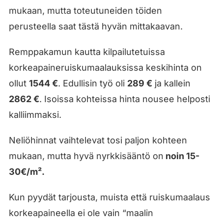
mukaan, mutta toteutuneiden töiden
perusteella saat tästä hyvän mittakaavan.
Remppakamun kautta kilpailutetuissa
korkeapaineruiskumaalauksissa keskihinta on
ollut
1544 €
. Edullisin työ oli
289 €
ja kallein
2862 €
. Isoissa kohteissa hinta nousee helposti
kalliimmaksi.
Neliöhinnat vaihtelevat tosi paljon kohteen
mukaan, mutta hyvä nyrkkisääntö on
noin 15-
30€/m².
Kun pyydät tarjousta, muista että ruiskumaalaus
korkeapaineella ei ole vain “maalin