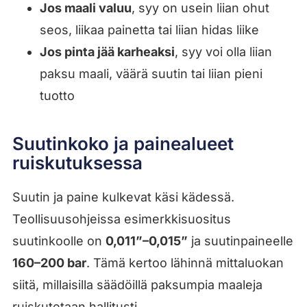
Jos maali valuu
, syy on usein liian ohut
seos, liikaa painetta tai liian hidas liike
Jos pinta jää karheaksi
, syy voi olla liian
paksu maali, väärä suutin tai liian pieni
tuotto
Suutinkoko ja painealueet
ruiskutuksessa
Suutin ja paine kulkevat käsi kädessä.
Teollisuusohjeissa esimerkkisuositus
suutinkoolle on
0,011”–0,015”
ja suutinpaineelle
160–200 bar
. Tämä kertoo lähinnä mittaluokan
siitä, millaisilla säädöillä paksumpia maaleja
ruiskutetaan hallitusti.