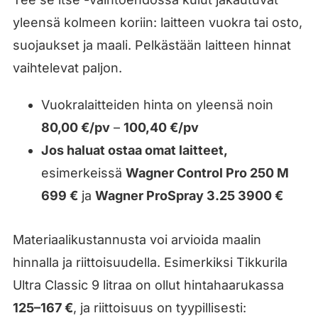
yleensä kolmeen koriin: laitteen vuokra tai osto,
suojaukset ja maali. Pelkästään laitteen hinnat
vaihtelevat paljon.
Vuokralaitteiden hinta on yleensä noin
80,00 €/pv
–
100,40 €/pv
Jos haluat ostaa omat laitteet,
esimerkeissä
Wagner Control Pro 250 M
699 €
ja
Wagner ProSpray 3.25 3900 €
Materiaalikustannusta voi arvioida maalin
hinnalla ja riittoisuudella. Esimerkiksi Tikkurila
Ultra Classic 9 litraa on ollut hintahaarukassa
125–167 €
, ja riittoisuus on tyypillisesti: