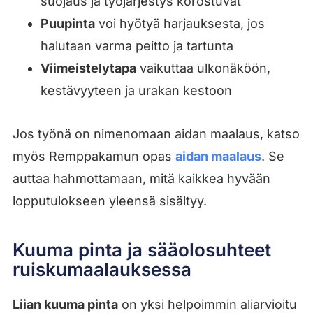
suojaus ja työjärjestys korostuvat
Puupinta
voi hyötyä harjauksesta, jos
halutaan varma peitto ja tartunta
Viimeistelytapa
vaikuttaa ulkonäköön,
kestävyyteen ja urakan kestoon
Jos työnä on nimenomaan aidan maalaus, katso
myös Remppakamun opas
aidan maalaus
. Se
auttaa hahmottamaan, mitä kaikkea hyvään
lopputulokseen yleensä sisältyy.
Kuuma pinta ja sääolosuhteet
ruiskumaalauksessa
Liian kuuma pinta
on yksi helpoimmin aliarvioitu