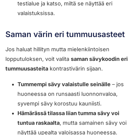
testialue ja katso, miltä se näyttää eri
valaistuksissa.
Saman värin eri tummuusasteet
Jos haluat hillityn mutta mielenkiintoisen
lopputuloksen, voit valita
saman sävykoodin eri
tummuusasteita
kontrastivärin sijaan.
Tummempi sävy valaistulle seinälle
– jos
huoneessa on runsaasti luonnonvaloa,
syvempi sävy korostuu kauniisti.
Hämärässä tilassa liian tumma sävy voi
tuntua raskaalta
, mutta samainen sävy voi
näyttää upealta valoisassa huoneessa.