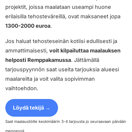
projektit, joissa maalataan useampi huone
erilaisilla tehosteväreillä, ovat maksaneet jopa
1300-2000 euroa
.
Jos haluat tehosteseinän kotiisi edullisesti ja
ammattimaisesti,
voit kilpailuttaa maalauksen
helposti Remppakamussa
. Jättämällä
tarjouspyynnön saat useita tarjouksia alueesi
maalareilta ja voit valita sopivimman
vaihtoehdon.
Löydä tekijä →
Saat maalaustöille keskimäärin 3-4 tarjousta jo seuraavaan päivään
mennessä