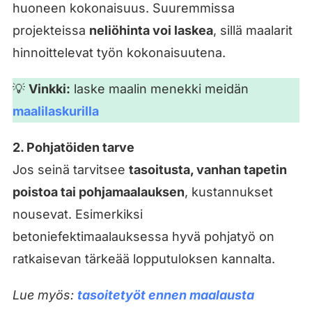
huoneen kokonaisuus. Suuremmissa
projekteissa
neliöhinta voi laskea
, sillä maalarit
hinnoittelevat työn kokonaisuutena.
💡
Vinkki:
laske maalin menekki meidän
maalilaskurilla
2. Pohjatöiden tarve
Jos seinä tarvitsee
tasoitusta, vanhan tapetin
poistoa tai pohjamaalauksen
, kustannukset
nousevat. Esimerkiksi
betoniefektimaalauksessa hyvä pohjatyö on
ratkaisevan tärkeää lopputuloksen kannalta.
Lue myös:
tasoitetyöt ennen maalausta