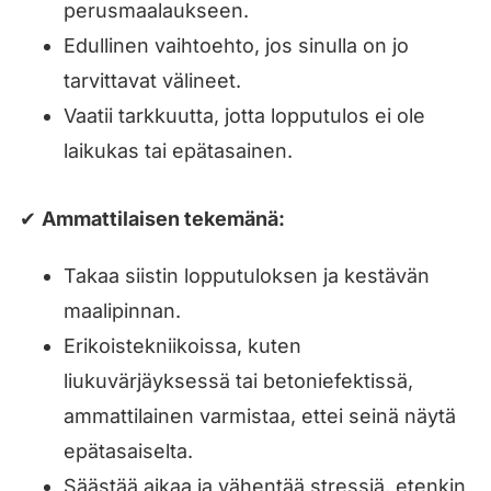
perusmaalaukseen.
Edullinen vaihtoehto, jos sinulla on jo
tarvittavat välineet.
Vaatii tarkkuutta, jotta lopputulos ei ole
laikukas tai epätasainen.
✔
Ammattilaisen tekemänä:
Takaa siistin lopputuloksen ja kestävän
maalipinnan.
Erikoistekniikoissa, kuten
liukuvärjäyksessä tai betoniefektissä,
ammattilainen varmistaa, ettei seinä näytä
epätasaiselta.
Säästää aikaa ja vähentää stressiä, etenkin