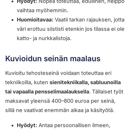
Hyödyt:
Nopea toteuttaa, edullinen, helppo
vaihtaa myöhemmin.
Huomioitavaa:
Vaatii tarkan rajauksen, jotta
väri erottuu siististi etenkin jos tilassa ei ole
katto- ja nurkkalistoja.
Kuvioidun seinän maalaus
Kuvioitu tehosteseinä voidaan toteuttaa eri
tekniikoilla, kuten
sienitekniikalla, sabluunoilla
tai vapaalla pensselimaalauksella
. Tällaiset työt
maksavat yleensä 400–800 euroa per seinä,
sillä ne vaativat enemmän aikaa ja käsityötä.
Hyödyt:
Antaa persoonallisen ilmeen,