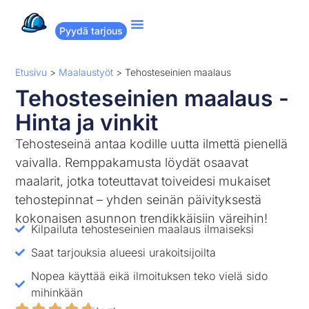
Pyydä tarjous
Suositut remontit
Miten Remppakamu toimii?
Etusivu
>
Maalaustyöt
>
Tehosteseinien maalaus
Tehosteseinien maalaus -
Hinta ja vinkit
Tehosteseinä antaa kodille uutta ilmettä pienellä
vaivalla. Remppakamusta löydät osaavat
maalarit, jotka toteuttavat toiveidesi mukaiset
tehostepinnat – yhden seinän päivityksestä
kokonaisen asunnon trendikkäisiin väreihin!
Kilpailuta tehosteseinien maalaus ilmaiseksi
Saat tarjouksia alueesi urakoitsijoilta
Nopea käyttää eikä ilmoituksen teko vielä sido
mihinkään