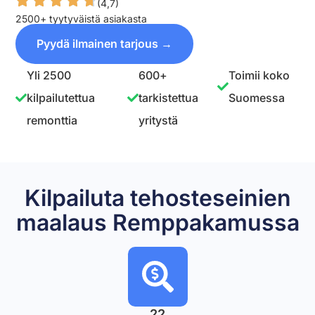
(4,7)
2500+ tyytyväistä asiakasta
Pyydä ilmainen tarjous →
Yli 2500
600+
Toimii koko
kilpailutettua
tarkistettua
Suomessa
remonttia
yritystä
Kilpailuta tehosteseinien
maalaus Remppakamussa
22