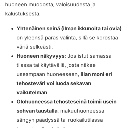
huoneen muodosta, valoisuudesta ja
kalustuksesta.
Yhtenäinen seinä (ilman ikkunoita tai ovia)
on yleensä paras valinta, sillä se korostaa
väriä selkeästi.
Huoneen näkyvyys
: Jos istut samassa
tilassa tai käytävällä, josta näkee
useampaan huoneeseen,
liian moni eri
tehosteväri voi luoda sekavan
vaikutelman
.
Olohuoneessa tehosteseinä toimii usein
sohvan taustalla
, makuuhuoneessa
sängyn päädyssä tai ruokailutilassa