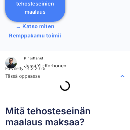
tehosteseinien
maalaus
→ Katso miten
Remppakamu toimii
Kirjoittanut:
Jussi Yli-Korhonen
Päivitetty 14.3.2025
Tässä oppaassa
Mitä tehosteseinän
maalaus maksaa?