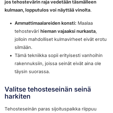
jos tehostevärin raja vedetään täsmälleen
kulmaan, lopputulos voi näyttää vinolta
.
Ammattimaalareiden konsti:
Maalaa
tehosteväri
hieman vajaaksi nurkasta
,
jolloin mahdolliset kulmavirheet eivät erotu
silmään.
Tämä tekniikka sopii erityisesti vanhoihin
rakennuksiin, joissa seinät eivät aina ole
täysin suorassa.
Valitse tehosteseinän seinä
harkiten
Tehosteseinän paras sijoituspaikka riippuu