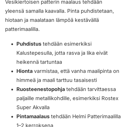
Vesikiertoisen patterin maalaus tehdään
yleensä samalla kaavalla. Pinta puhdistetaan,
hiotaan ja maalataan lämpöä kestävällä
patterimaalilla.
Puhdistus
tehdään esimerkiksi
Kalustepesulla, jotta rasva ja lika eivät
heikennä tartuntaa
Hionta
varmistaa, että vanha maalipinta on
himmeä ja maali tarttuu tasaisesti
Ruosteenestopohja
tehdään tarvittaessa
paljaille metallikohdille, esimerkiksi Rostex
Super Akvalla
Pintamaalaus
tehdään Helmi Patterimaalilla
1–2 kerroksena