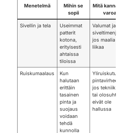
Menetelmä
Mihin se
Mitä kannattaa
sopii
varoa
Sivellin ja tela
Useimmat
Valumat ja
patterit
siveltimenjäljet,
kotona,
jos maalia on
erityisesti
liikaa
ahtaissa
tiloissa
Ruiskumaalaus
Kun
Yliruiskutus ja
halutaan
pintavirheet,
erittäin
jos tekniikka
tasainen
tai olosuhteet
pinta ja
eivät ole
suojaus
hallussa
voidaan
tehdä
kunnolla