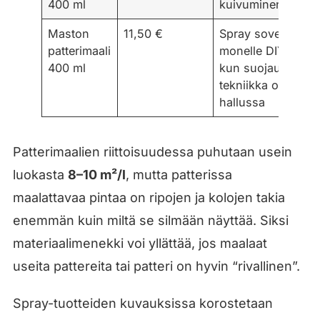
400 ml
kuivuminen
Maston
11,50 €
Spray soveltuu
patterimaali
monelle DIY-tekijäl
400 ml
kun suojaukset ja
tekniikka ovat
hallussa
Patterimaalien riittoisuudessa puhutaan usein
luokasta
8–10 m²/l
, mutta patterissa
maalattavaa pintaa on ripojen ja kolojen takia
enemmän kuin miltä se silmään näyttää. Siksi
materiaalimenekki voi yllättää, jos maalaat
useita pattereita tai patteri on hyvin “rivallinen”.
Spray-tuotteiden kuvauksissa korostetaan