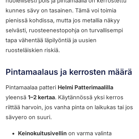
huolellisesti pois ja pintamaalia on kerrostettu
kunnes sävy on tasainen. Tämä voi toimia
pienissä kohdissa, mutta jos metallia näkyy
selvästi, ruosteenestopohja on turvallisempi
tapa vähentää läpilyöntiä ja uusien
ruosteläiskien riskiä.
Pintamaalaus ja kerrosten määrä
Pintamaalaa patteri
Helmi Patterimaalilla
yleensä
1–2 kertaa
. Käytännössä yksi kerros
riittää harvoin, jos vanha pinta on laikukas tai jos
sävyero on suuri.
Keinokuitusivellin
on varma valinta