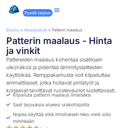
Pyydä tarjous
Suositut remontit
Miten Remppakamu toimii?
Etusivu
>
Maalaustyöt
>
Patterin maalaus
Patterin maalaus - Hinta
ja vinkit
Pattereiden maalaus kohentaa sisätilojen
ulkonäköä ja pidentää lämmityslaitteiden
käyttöikää. Remppakamusta voit kilpailuttaa
ammattilaiset, jotka hoitavat pintatyöt ja
korjaavat tarvittavat ruostevauriot luotettavasti.
Kilpailuta patterin maalaus ilmaiseksi
Saat tarjouksia alueesi urakoitsijoilta
Nopea käyttää eikä ilmoituksen teko vielä sido
mihinkään