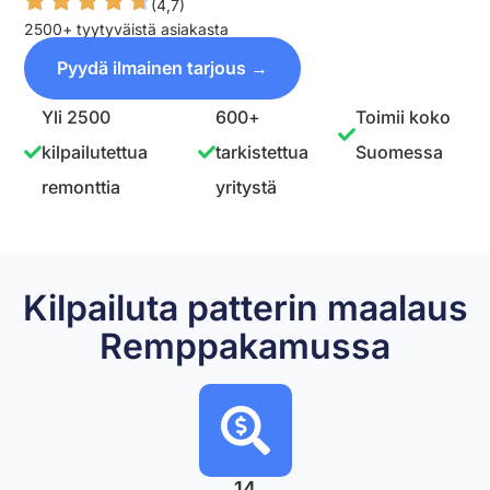
(4,7)
2500+ tyytyväistä asiakasta
Pyydä ilmainen tarjous →
Yli 2500
600+
Toimii koko
kilpailutettua
tarkistettua
Suomessa
remonttia
yritystä
Kilpailuta patterin maalaus
Remppakamussa
14