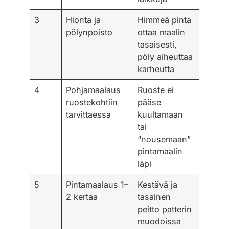
3
Hionta ja
Himmeä pinta
pölynpoisto
ottaa maalin
tasaisesti,
pöly aiheuttaa
karheutta
4
Pohjamaalaus
Ruoste ei
ruostekohtiin
pääse
tarvittaessa
kuultamaan
tai
“nousemaan”
pintamaalin
läpi
5
Pintamaalaus 1–
Kestävä ja
2 kertaa
tasainen
peitto patterin
muodoissa