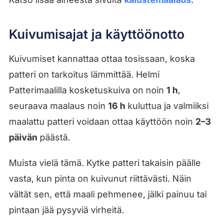
Kuivumisajat ja käyttöönotto
Kuivumiset kannattaa ottaa tosissaan, koska
patteri on tarkoitus lämmittää. Helmi
Patterimaalilla kosketuskuiva on noin
1 h
,
seuraava maalaus noin
16 h
kuluttua ja valmiiksi
maalattu patteri voidaan ottaa käyttöön noin
2–3
päivän
päästä.
Muista vielä tämä. Kytke patteri takaisin päälle
vasta, kun pinta on kuivunut riittävästi. Näin
vältät sen, että maali pehmenee, jälki painuu tai
pintaan jää pysyviä virheitä.