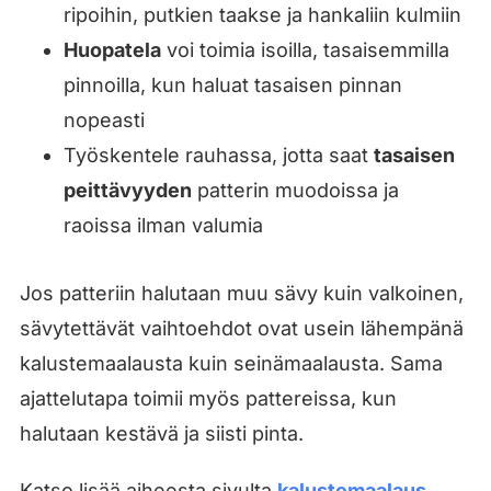
ripoihin, putkien taakse ja hankaliin kulmiin
Huopatela
voi toimia isoilla, tasaisemmilla
pinnoilla, kun haluat tasaisen pinnan
nopeasti
Työskentele rauhassa, jotta saat
tasaisen
peittävyyden
patterin muodoissa ja
raoissa ilman valumia
Jos patteriin halutaan muu sävy kuin valkoinen,
sävytettävät vaihtoehdot ovat usein lähempänä
kalustemaalausta kuin seinämaalausta. Sama
ajattelutapa toimii myös pattereissa, kun
halutaan kestävä ja siisti pinta.
Katso lisää aiheesta sivulta
kalustemaalaus
.