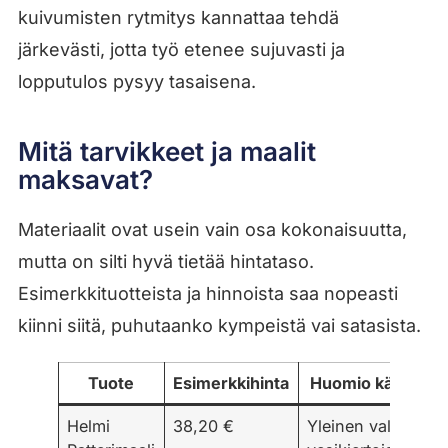
kuivumisten rytmitys kannattaa tehdä
järkevästi, jotta työ etenee sujuvasti ja
lopputulos pysyy tasaisena.
Mitä tarvikkeet ja maalit
maksavat?
Materiaalit ovat usein vain osa kokonaisuutta,
mutta on silti hyvä tietää hintataso.
Esimerkkituotteista ja hinnoista saa nopeasti
kiinni siitä, puhutaanko kympeistä vai satasista.
Tuote
Esimerkkihinta
Huomio käytännö
Helmi
38,20 €
Yleinen valinta