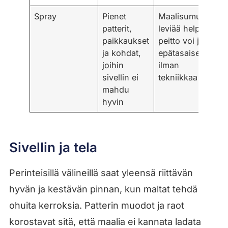
Spray
Pienet
Maalisumu
patterit,
leviää helposti,
paikkaukset
peitto voi jäädä
ja kohdat,
epätasaiseksi
joihin
ilman
sivellin ei
tekniikkaa
mahdu
hyvin
Sivellin ja tela
Perinteisillä välineillä saat yleensä riittävän
hyvän ja kestävän pinnan, kun maltat tehdä
ohuita kerroksia. Patterin muodot ja raot
korostavat sitä, että maalia ei kannata ladata