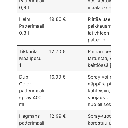
Patterimaali
vesikiertoisen patt
0,9 l
maalaukseen
Helmi
19,80 €
Riittää usein pien
Patterimaali
paikkausmaalauk
0,3 l
tai yhteen pieneen
patteriin
Tikkurila
12,70 €
Pinnan pesu para
Maalipesu
tartuntaa, etenkin
1 l
keittiössä ja eteis
Dupli-
16,99 €
Spray voi olla
Color
näppärä pieniin
patterimaali
kohteisiin, mutta
spray 400
suojaus pitää teh
ml
huolellisesti
Hagmans
12,99 €
Spray-tuotteissa
patterimaali
korostuu usein n