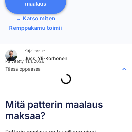
maalaus
→ Katso miten
Remppakamu toimii
Kirjoittanut:
Jussi Yli-Korhonen
Päivitetty 11.1.2026
Tässä oppaassa
Mitä patterin maalaus
maksaa?
Patterin maalaus on tyypillinen pieni