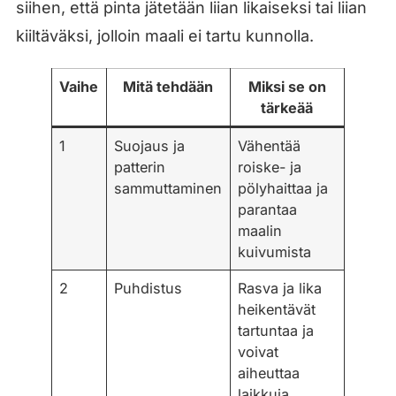
siihen, että pinta jätetään liian likaiseksi tai liian
kiiltäväksi, jolloin maali ei tartu kunnolla.
Vaihe
Mitä tehdään
Miksi se on
tärkeää
1
Suojaus ja
Vähentää
patterin
roiske- ja
sammuttaminen
pölyhaittaa ja
parantaa
maalin
kuivumista
2
Puhdistus
Rasva ja lika
heikentävät
tartuntaa ja
voivat
aiheuttaa
laikkuja