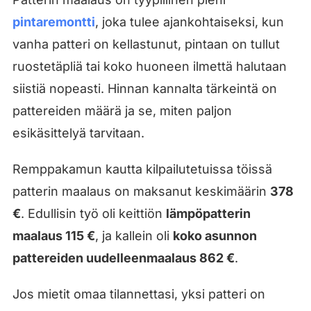
pintaremontti
, joka tulee ajankohtaiseksi, kun
vanha patteri on kellastunut, pintaan on tullut
ruostetäpliä tai koko huoneen ilmettä halutaan
siistiä nopeasti. Hinnan kannalta tärkeintä on
pattereiden määrä ja se, miten paljon
esikäsittelyä tarvitaan.
Remppakamun kautta kilpailutetuissa töissä
patterin maalaus on maksanut keskimäärin
378
€
. Edullisin työ oli keittiön
lämpöpatterin
maalaus 115 €
, ja kallein oli
koko asunnon
pattereiden uudelleenmaalaus 862 €
.
Jos mietit omaa tilannettasi, yksi patteri on