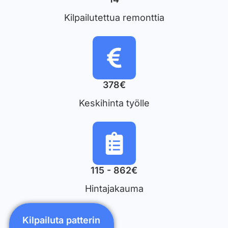
Kilpailutettua remonttia
378€
Keskihinta työlle
115 - 862€
Hintajakauma
Kilpailuta patterin