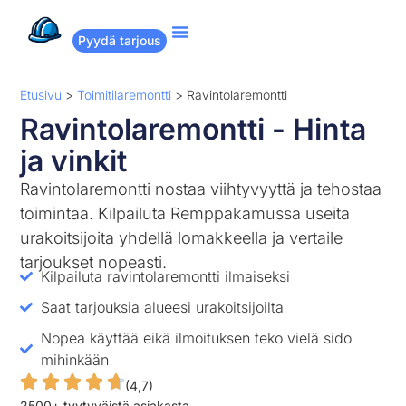
Pyydä tarjous
Suositut remontit
Miten Remppakamu toimii?
Etusivu
>
Toimitilaremontti
>
Ravintolaremontti
Ravintolaremontti - Hinta
ja vinkit
Ravintolaremontti nostaa viihtyvyyttä ja tehostaa
toimintaa. Kilpailuta Remppakamussa useita
urakoitsijoita yhdellä lomakkeella ja vertaile
tarjoukset nopeasti.
Kilpailuta ravintolaremontti ilmaiseksi
Saat tarjouksia alueesi urakoitsijoilta
Nopea käyttää eikä ilmoituksen teko vielä sido
mihinkään
(4,7)
2500+ tyytyväistä asiakasta