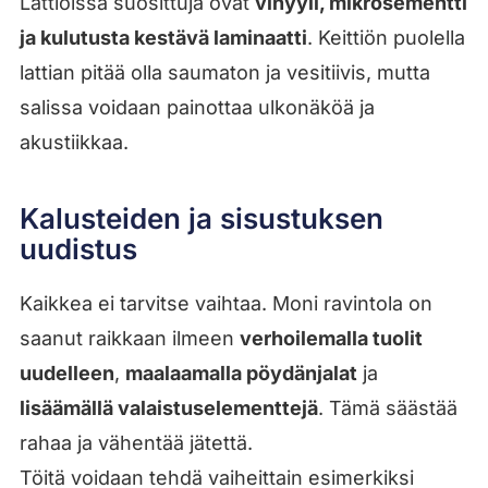
Lattioissa suosittuja ovat
vinyyli, mikrosementti
ja kulutusta kestävä laminaatti
. Keittiön puolella
lattian pitää olla saumaton ja vesitiivis, mutta
salissa voidaan painottaa ulkonäköä ja
akustiikkaa.
Kalusteiden ja sisustuksen
uudistus
Kaikkea ei tarvitse vaihtaa. Moni ravintola on
saanut raikkaan ilmeen
verhoilemalla tuolit
uudelleen
,
maalaamalla pöydänjalat
ja
lisäämällä valaistuselementtejä
. Tämä säästää
rahaa ja vähentää jätettä.
Töitä voidaan tehdä vaiheittain esimerkiksi