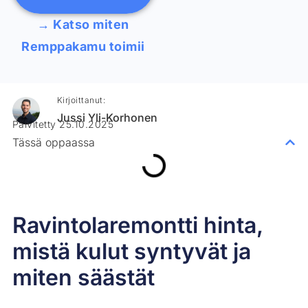
→ Katso miten
Remppakamu toimii
Kirjoittanut:
Jussi Yli-Korhonen
Päivitetty 25.10.2025
Tässä oppaassa
Ravintolaremontti hinta,
mistä kulut syntyvät ja
miten säästät