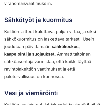
viranomaisvaatimuksiin.
Sähkötyöt ja kuormitus
Keittiön laitteet kuluttavat paljon virtaa, ja siksi
sähkökuormitus on laskettava tarkasti. Usein
joudutaan päivittämään
sähkökeskus,
kaapelointi ja suojaukset
. Ammattitaitoinen
sähköasentaja varmistaa, että kaikki täyttää
ravintolakeittiön vaatimukset ja että
paloturvallisuus on kunnossa.
Vesi ja viemäröinti
Keittiön vesipisteet, lattiakaadot ja viemärit pitää