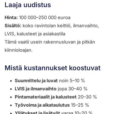
Laaja uudistus
Hinta:
100 000–250 000 euroa
Sisältö:
koko ravintolan keittiö, ilmanvaihto,
LVIS, kalusteet ja asiakastila
Tämä vaatii usein rakennusluvan ja pitkän
kiinnioloajan.
Mistä kustannukset koostuvat
Suunnittelu ja luvat
noin 5–10 %
LVIS ja ilmanvaihto
jopa 30–40 %
Pintamateriaalit ja kalusteet
20–30 %
Työvoima ja aikataulutus
15–25 %
Yllätykset ja lisätyöt
varaa 10–20 %