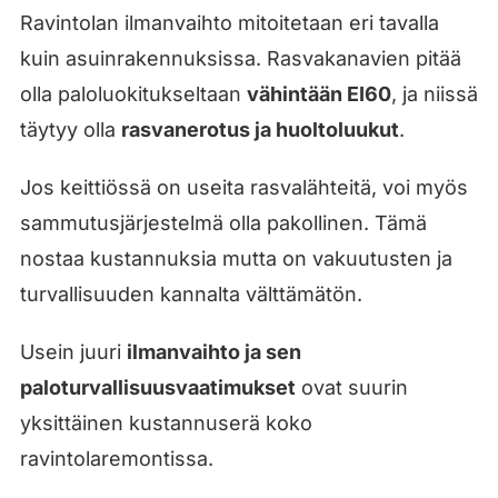
Ravintolan ilmanvaihto mitoitetaan eri tavalla
kuin asuinrakennuksissa. Rasvakanavien pitää
olla paloluokitukseltaan
vähintään EI60
, ja niissä
täytyy olla
rasvanerotus ja huoltoluukut
.
Jos keittiössä on useita rasvalähteitä, voi myös
sammutusjärjestelmä olla pakollinen. Tämä
nostaa kustannuksia mutta on vakuutusten ja
turvallisuuden kannalta välttämätön.
Usein juuri
ilmanvaihto ja sen
paloturvallisuusvaatimukset
ovat suurin
yksittäinen kustannuserä koko
ravintolaremontissa.