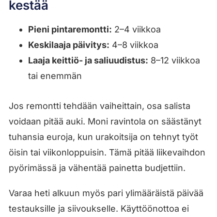
kestää
Pieni pintaremontti:
2–4 viikkoa
Keskilaaja päivitys:
4–8 viikkoa
Laaja keittiö- ja saliuudistus:
8–12 viikkoa
tai enemmän
Jos remontti tehdään vaiheittain, osa salista
voidaan pitää auki. Moni ravintola on säästänyt
tuhansia euroja, kun urakoitsija on tehnyt työt
öisin tai viikonloppuisin. Tämä pitää liikevaihdon
pyörimässä ja vähentää painetta budjettiin.
Varaa heti alkuun myös pari ylimääräistä päivää
testauksille ja siivoukselle. Käyttöönottoa ei