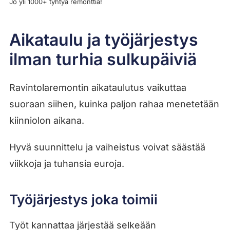
Jo yli 1000+ tyhtyä remonttia!
Aikataulu ja työjärjestys
ilman turhia sulkupäiviä
Ravintolaremontin aikataulutus vaikuttaa
suoraan siihen, kuinka paljon rahaa menetetään
kiinniolon aikana.
Hyvä suunnittelu ja vaiheistus voivat säästää
viikkoja ja tuhansia euroja.
Työjärjestys joka toimii
Työt kannattaa järjestää selkeään