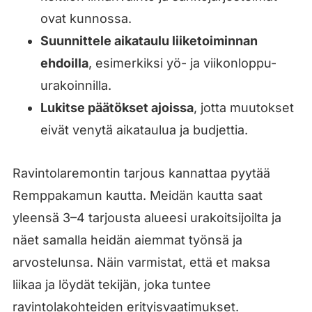
ovat kunnossa.
Suunnittele aikataulu liiketoiminnan
ehdoilla
, esimerkiksi yö- ja viikonloppu-
urakoinnilla.
Lukitse päätökset ajoissa
, jotta muutokset
eivät venytä aikataulua ja budjettia.
Ravintolaremontin tarjous kannattaa pyytää
Remppakamun kautta. Meidän kautta saat
yleensä 3–4 tarjousta alueesi urakoitsijoilta ja
näet samalla heidän aiemmat työnsä ja
arvostelunsa. Näin varmistat, että et maksa
liikaa ja löydät tekijän, joka tuntee
ravintolakohteiden erityisvaatimukset.