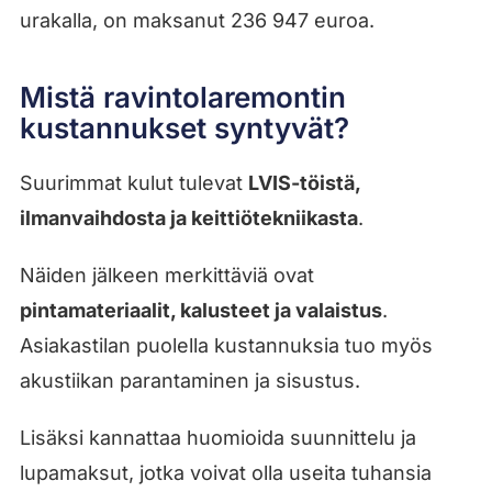
urakalla, on maksanut 236 947 euroa.
Mistä ravintolaremontin
kustannukset syntyvät?
Suurimmat kulut tulevat
LVIS-töistä,
ilmanvaihdosta ja keittiötekniikasta
.
Näiden jälkeen merkittäviä ovat
pintamateriaalit, kalusteet ja valaistus
.
Asiakastilan puolella kustannuksia tuo myös
akustiikan parantaminen ja sisustus.
Lisäksi kannattaa huomioida suunnittelu ja
lupamaksut, jotka voivat olla useita tuhansia