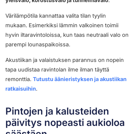
yleisvalo, korostusvalo ja tunnelmavalo
.
Värilämpötila kannattaa valita tilan tyylin
mukaan. Esimerkiksi lämmin valkoinen toimii
hyvin iltaravintoloissa, kun taas neutraali valo on
parempi lounaspaikoissa.
Akustiikan ja valaistuksen parannus on nopein
tapa uudistaa ravintolan ilme ilman täyttä
remonttia.
Tutustu äänieristyksen ja akustiikan
ratkaisuihin
.
Pintojen ja kalusteiden
päivitys nopeasti aukioloa
säästäen