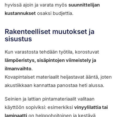
hyvissä ajoin ja varata myös
suunnittelijan
kustannukset
osaksi budjettia.
Rakenteelliset muutokset ja
sisustus
Kun varastosta tehdään työtila, korostuvat
lämpöeristys, sisäpintojen viimeistely ja
ilmanvaihto
.
Kovapintaiset materiaalit heijastavat ääntä, joten
akustiikkaan kannattaa panostaa heti alussa.
Seinien ja lattian pintamateriaalit valitaan
käyttöön sopiviksi: esimerkiksi
vinyylilattia tai
laminaatti
on helppohoitoinen ja kestävä