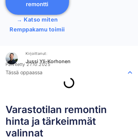
remontti
→ Katso miten
Remppakamu toimii
Kirjoittanut:
Jussi Yli-Korhonen
Päivitetty 27.10.2025
Tässä oppaassa
Varastotilan remontin
hinta ja tärkeimmät
valinnat