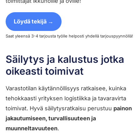
toimittajat ikkunoille ja oville!
Löydä tekijä →
Saat yleensä 3-4 tarjousta työlle helposti yhdellä tarjouspyynnöllä!
Säilytys ja kalustus jotka
oikeasti toimivat
Varastotilan käytännöllisyys ratkaisee, kuinka
tehokkaasti yrityksen logistiikka ja tavaravirta
toimivat. Hyvä säilytysratkaisu perustuu
painon
jakautumiseen, turvallisuuteen ja
muunneltavuuteen
.