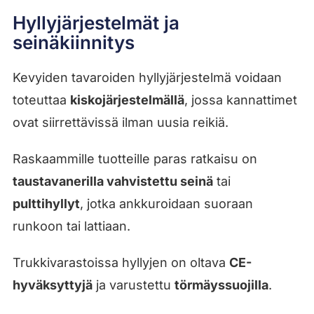
Hyllyjärjestelmät ja
seinäkiinnitys
Kevyiden tavaroiden hyllyjärjestelmä voidaan
toteuttaa
kiskojärjestelmällä
, jossa kannattimet
ovat siirrettävissä ilman uusia reikiä.
Raskaammille tuotteille paras ratkaisu on
taustavanerilla vahvistettu seinä
tai
pulttihyllyt
, jotka ankkuroidaan suoraan
runkoon tai lattiaan.
Trukkivarastoissa hyllyjen on oltava
CE-
hyväksyttyjä
ja varustettu
törmäyssuojilla
.