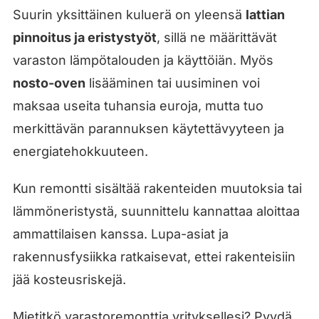
Suurin yksittäinen kuluerä on yleensä
lattian
pinnoitus ja eristystyöt
, sillä ne määrittävät
varaston lämpötalouden ja käyttöiän. Myös
nosto-oven
lisääminen tai uusiminen voi
maksaa useita tuhansia euroja, mutta tuo
merkittävän parannuksen käytettävyyteen ja
energiatehokkuuteen.
Kun remontti sisältää rakenteiden muutoksia tai
lämmöneristystä, suunnittelu kannattaa aloittaa
ammattilaisen kanssa. Lupa-asiat ja
rakennusfysiikka ratkaisevat, ettei rakenteisiin
jää kosteusriskejä.
Mietitkö varastoremonttia yrityksellesi? Pyydä