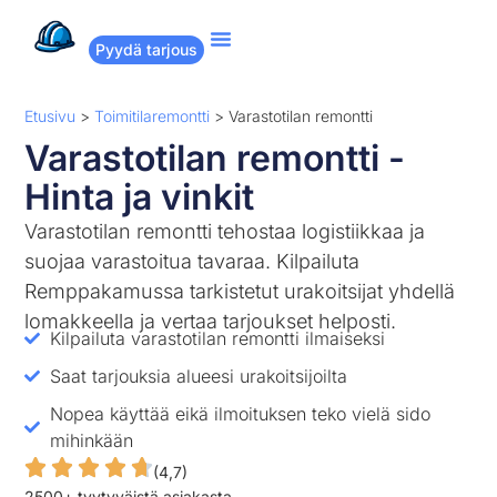
Pyydä tarjous
Suositut remontit
Miten Remppakamu toimii?
Etusivu
>
Toimitilaremontti
>
Varastotilan remontti
Varastotilan remontti -
Hinta ja vinkit
Varastotilan remontti tehostaa logistiikkaa ja
suojaa varastoitua tavaraa. Kilpailuta
Remppakamussa tarkistetut urakoitsijat yhdellä
lomakkeella ja vertaa tarjoukset helposti.
Kilpailuta varastotilan remontti ilmaiseksi
Saat tarjouksia alueesi urakoitsijoilta
Nopea käyttää eikä ilmoituksen teko vielä sido
mihinkään
(4,7)
2500+ tyytyväistä asiakasta