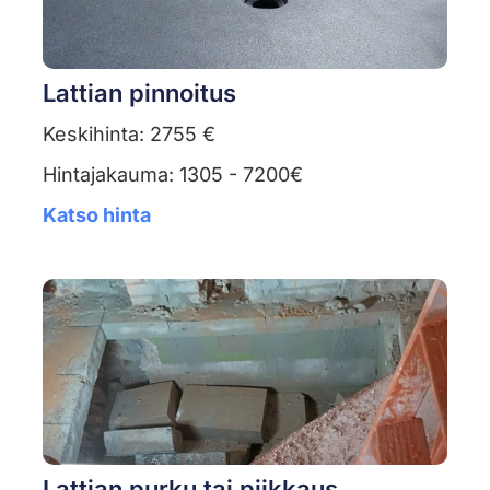
Lattian pinnoitus
Keskihinta: 2755 €
Hintajakauma: 1305 - 7200€
Katso hinta
Lattian purku tai piikkaus