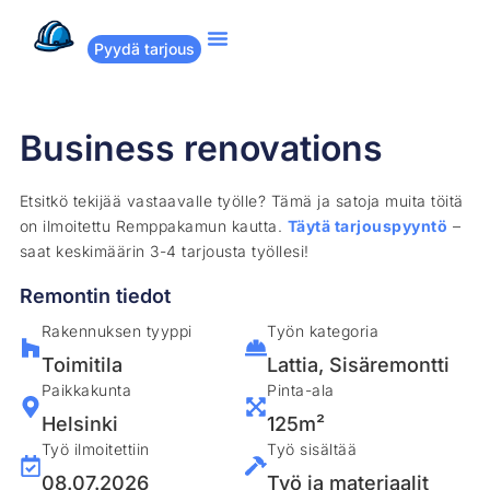
Pyydä tarjous
Suositut remontit
Miten Remppakamu toimii?
Business renovations
Etsitkö tekijää vastaavalle työlle? Tämä ja satoja muita töitä
on ilmoitettu Remppakamun kautta.
Täytä tarjouspyyntö
–
saat keskimäärin 3-4 tarjousta työllesi!
Remontin tiedot
Rakennuksen tyyppi
Työn kategoria
Toimitila
Lattia
,
Sisäremontti
Paikkakunta
Pinta-ala
Helsinki
125m²
Työ ilmoitettiin
Työ sisältää
08.07.2026
Työ ja materiaalit