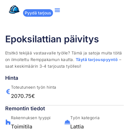
Pyydä tarjous
Suositut remontit
Miten Remppakamu toimii?
Epoksilattian päivitys
Etsitkö tekijää vastaavalle työlle? Tämä ja satoja muita töitä
on ilmoitettu Remppakamun kautta.
Täytä tarjouspyyntö
–
saat keskimäärin 3-4 tarjousta työllesi!
Hinta
Toteutuneen työn hinta
2070.75€
Remontin tiedot
Rakennuksen tyyppi
Työn kategoria
Toimitila
Lattia