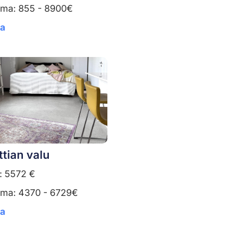
uma: 855 - 8900€
ta
ttian valu
: 5572 €
uma: 4370 - 6729€
ta