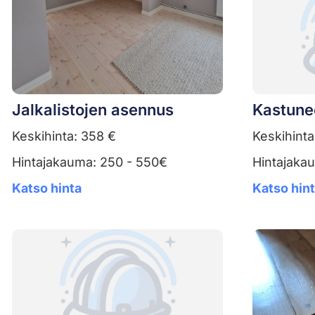
Jalkalistojen asennus
Kastune
Keskihinta: 358 €
Keskihinta
Hintajakauma: 250 - 550€
Hintajaka
Katso hinta
Katso hin