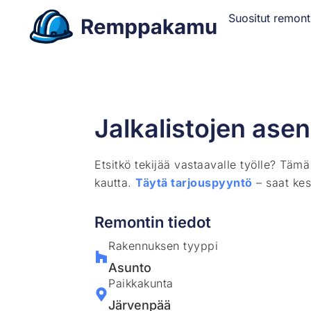
Suositut remont
Jalkalistojen ase
Etsitkö tekijää vastaavalle työlle? Täm
kautta.
Täytä tarjouspyyntö
– saat kes
Remontin tiedot
Rakennuksen tyyppi
Asunto
Paikkakunta
Järvenpää