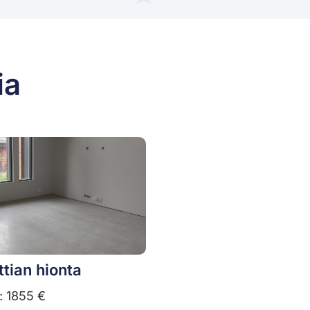
ia
ttian hionta
: 1855 €