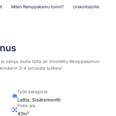
it
Miten Remppakamu toimii?
Urakoitsijoille
nnus
ä ja satoja muita töitä on ilmoitettu Remppakamun
kimäärin 3-4 tarjousta työllesi!
Työn kategoria
Lattia
,
Sisäremontti
Pinta-ala
47m²