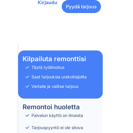
Kirjaudu
Pyydä tarjous
Kilpailuta remonttisi
Täytä työilmoitus
Saat tarjouksia urakoitsijoilta
Vertaile ja valitse tarjous
Remontoi huoletta
Palvelun käyttö on ilmaista
Tarjouspyyntö ei ole sitova