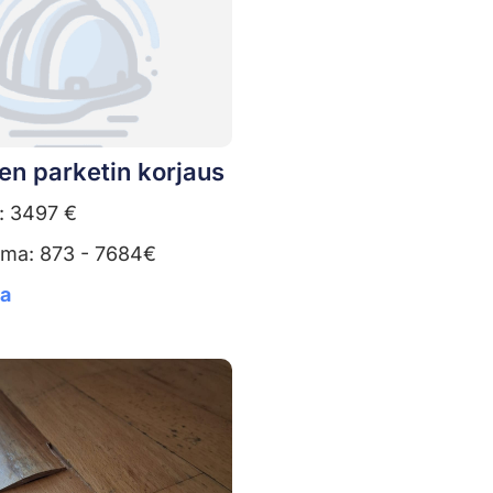
en parketin korjaus
: 3497 €
uma: 873 - 7684€
ta