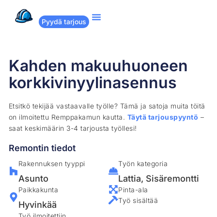
Pyydä tarjous
Suositut remontit
Miten Remppakamu toimii?
Kahden makuuhuoneen
korkkivinyylinasennus
Etsitkö tekijää vastaavalle työlle? Tämä ja satoja muita töitä
on ilmoitettu Remppakamun kautta.
Täytä tarjouspyyntö
–
saat keskimäärin 3-4 tarjousta työllesi!
Remontin tiedot
Rakennuksen tyyppi
Työn kategoria
Asunto
Lattia
,
Sisäremontti
Paikkakunta
Pinta-ala
Työ sisältää
Hyvinkää
Työ ilmoitettiin