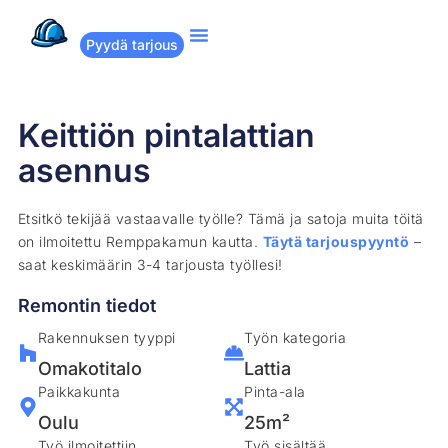
Pyydä tarjous
Suositut remontit
Miten Remppakamu toimii?
Keittiön pintalattian
asennus
Etsitkö tekijää vastaavalle työlle? Tämä ja satoja muita töitä
on ilmoitettu Remppakamun kautta.
Täytä tarjouspyyntö
–
saat keskimäärin 3-4 tarjousta työllesi!
Remontin tiedot
Rakennuksen tyyppi
Työn kategoria
Omakotitalo
Lattia
Paikkakunta
Pinta-ala
Oulu
25m²
Työ ilmoitettiin
Työ sisältää