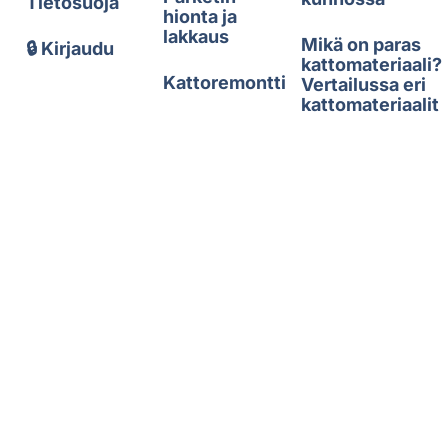
Tietosuoja
hionta ja
lakkaus
Mikä on paras
🔒 Kirjaudu
kattomateriaali?
Kattoremontti
Vertailussa eri
kattomateriaalit