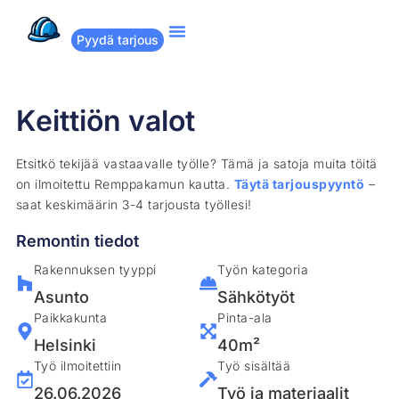
Pyydä tarjous
Suositut remontit
Miten Remppakamu toimii?
Keittiön valot
Etsitkö tekijää vastaavalle työlle? Tämä ja satoja muita töitä
on ilmoitettu Remppakamun kautta.
Täytä tarjouspyyntö
–
saat keskimäärin 3-4 tarjousta työllesi!
Remontin tiedot
Rakennuksen tyyppi
Työn kategoria
Asunto
Sähkötyöt
Paikkakunta
Pinta-ala
Helsinki
40m²
Työ ilmoitettiin
Työ sisältää
26.06.2026
Työ ja materiaalit