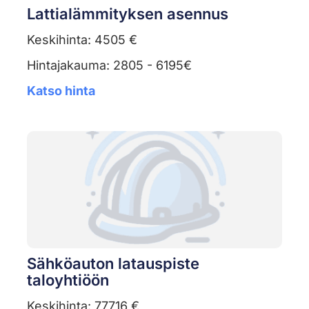
Lattialämmityksen asennus
Keskihinta: 4505 €
Hintajakauma: 2805 - 6195€
Katso hinta
Sähköauton latauspiste
taloyhtiöön
Keskihinta: 77716 €