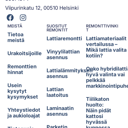
Viipurinkatu 12, 00510 Helsinki
MEISTÄ
SUOSITUT
REMONTTIVINKI
REMONTIT
T
Tietoa
Lattiaremontti
Lattiamateriaalit
meistä
vertailussa –
Mikä lattia valita
Vinyylilattian
Urakoitsijoille
kotiin?
asennus
Remonttien
Onko hybridilatti
Lattialämmityksen
hinnat
hyvä valinta vai
asennus
pelkkää
Usein
markkinointipuh
Lattian
kysytyt
laatoitus
kysymykset
Tiilikaton
huolto:
Laminaatin
Yhteystiedot
Näin pidät
asennus
ja aukioloajat
kattosi
hyvässä
Parketin
kunnossa