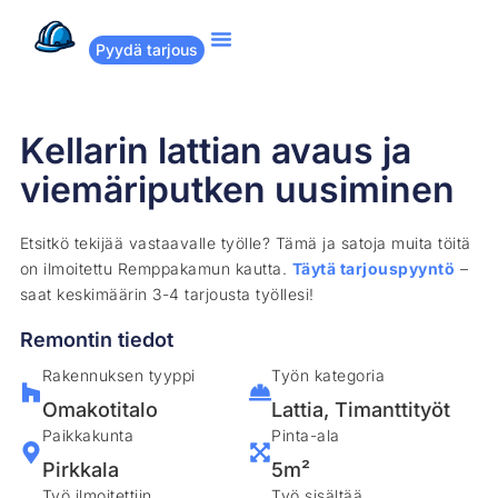
Pyydä tarjous
Suositut remontit
Miten Remppakamu toimii?
Kellarin lattian avaus ja
viemäriputken uusiminen
Etsitkö tekijää vastaavalle työlle? Tämä ja satoja muita töitä
on ilmoitettu Remppakamun kautta.
Täytä tarjouspyyntö
–
saat keskimäärin 3-4 tarjousta työllesi!
Remontin tiedot
Rakennuksen tyyppi
Työn kategoria
Omakotitalo
Lattia
,
Timanttityöt
Paikkakunta
Pinta-ala
Pirkkala
5m²
Työ ilmoitettiin
Työ sisältää