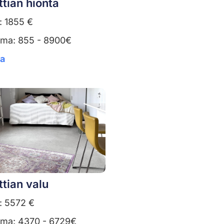
ttian hionta
: 1855 €
uma: 855 - 8900€
ta
ttian valu
: 5572 €
uma: 4370 - 6729€