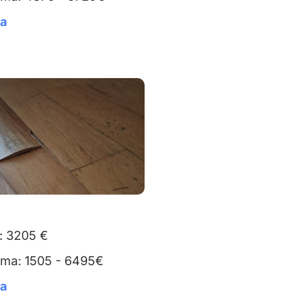
ta
: 3205 €
uma: 1505 - 6495€
ta