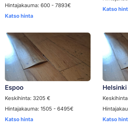
Hintajakauma: 600 - 7893€
Katso hin
Katso hinta
Espoo
Helsinki
Keskihinta: 3205 €
Keskihinta
Hintajakauma: 1505 - 6495€
Hintajaka
Katso hinta
Katso hin