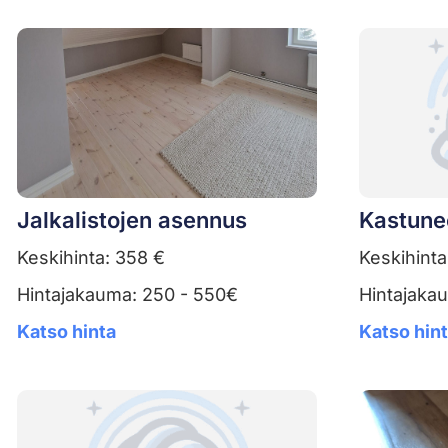
Jalkalistojen asennus
Kastune
Keskihinta: 358 €
Keskihinta
Hintajakauma: 250 - 550€
Hintajaka
Katso hinta
Katso hin