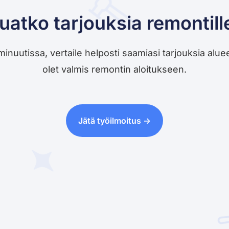
uatko tarjouksia remontill
utissa, vertaile helposti saamiasi tarjouksia alueesi 
olet valmis remontin aloitukseen.
Jätä työilmoitus ->