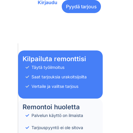
Kirjaudu
Pyydä tarjous
Kilpailuta remonttisi
Täytä työilmoitus
Saat tarjouksia urakoitsijoilta
Vertaile ja valitse tarjous
Remontoi huoletta
Palvelun käyttö on ilmaista
Tarjouspyyntö ei ole sitova