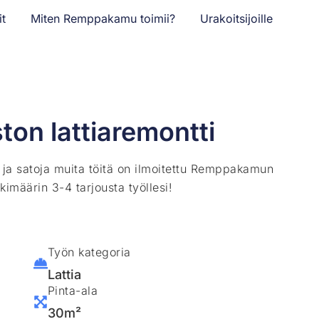
it
Miten Remppakamu toimii?
Urakoitsijoille
ton lattiaremontti
ä ja satoja muita töitä on ilmoitettu Remppakamun
kimäärin 3-4 tarjousta työllesi!
Työn kategoria
Lattia
Pinta-ala
30m²