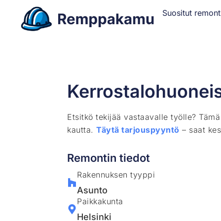
Suositut remont
Kerrostalohuoneis
Etsitkö tekijää vastaavalle työlle? Täm
kautta.
Täytä tarjouspyyntö
– saat kes
Remontin tiedot
Rakennuksen tyyppi
Asunto
Paikkakunta
Helsinki