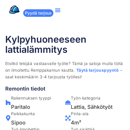
Pyydä tarjous
Suositut remontit
Miten Remppakamu toimii?
Kylpyhuoneeseen
lattialämmitys
Etsitkö tekijää vastaavalle työlle? Tämä ja satoja muita töitä
on ilmoitettu Remppakamun kautta.
Täytä tarjouspyyntö
–
saat keskimäärin 3-4 tarjousta työllesi!
Remontin tiedot
Rakennuksen tyyppi
Työn kategoria
Paritalo
Lattia
,
Sähkötyöt
Paikkakunta
Pinta-ala
Sipoo
4m²
Työ ilmoitettiin
Työ sisältää