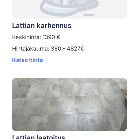
Lattian karhennus
Keskihinta: 1390 €
Hintajakauma: 380 - 4827€
Katso hinta
Lattian laatoitus