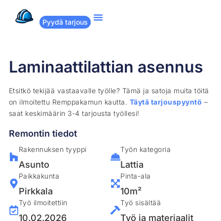
Pyydä tarjous
Suositut remontit
Miten Remppakamu toimii?
Laminaattilattian asennus
Etsitkö tekijää vastaavalle työlle? Tämä ja satoja muita töitä
on ilmoitettu Remppakamun kautta.
Täytä tarjouspyyntö
–
saat keskimäärin 3-4 tarjousta työllesi!
Remontin tiedot
Rakennuksen tyyppi
Työn kategoria
Asunto
Lattia
Paikkakunta
Pinta-ala
Pirkkala
10m²
Työ ilmoitettiin
Työ sisältää
10.02.2026
Työ ja materiaalit