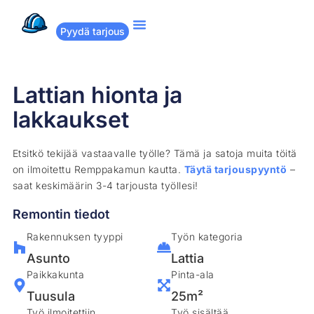
Pyydä tarjous
Suositut remontit
Miten Remppakamu toimii?
Lattian hionta ja
lakkaukset
Etsitkö tekijää vastaavalle työlle? Tämä ja satoja muita töitä
on ilmoitettu Remppakamun kautta.
Täytä tarjouspyyntö
–
saat keskimäärin 3-4 tarjousta työllesi!
Remontin tiedot
Rakennuksen tyyppi
Työn kategoria
Asunto
Lattia
Paikkakunta
Pinta-ala
Tuusula
25m²
Työ ilmoitettiin
Työ sisältää