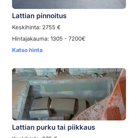
Lattian pinnoitus
Keskihinta: 2755 €
Hintajakauma: 1305 - 7200€
Katso hinta
Lattian purku tai piikkaus