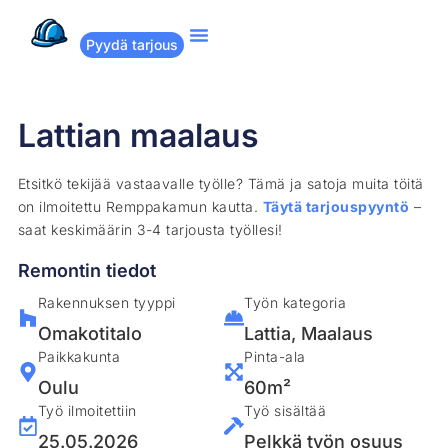
Pyydä tarjous
Suositut remontit
Miten Remppakamu toimii?
Lattian maalaus
Etsitkö tekijää vastaavalle työlle? Tämä ja satoja muita töitä
on ilmoitettu Remppakamun kautta.
Täytä tarjouspyyntö
–
saat keskimäärin 3-4 tarjousta työllesi!
Remontin tiedot
Rakennuksen tyyppi
Työn kategoria
Omakotitalo
Lattia
,
Maalaus
Paikkakunta
Pinta-ala
Oulu
60m²
Työ ilmoitettiin
Työ sisältää
25.05.2026
Pelkkä työn osuus