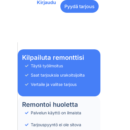
Kirjaudu
Pyydä tarjous
Kilpailuta remonttisi
Täytä työilmoitus
Saat tarjouksia urakoitsijoilta
Vertaile ja valitse tarjous
Remontoi huoletta
Palvelun käyttö on ilmaista
Tarjouspyyntö ei ole sitova