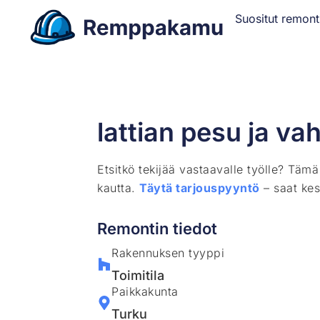
Suositut remont
lattian pesu ja va
Etsitkö tekijää vastaavalle työlle? Täm
kautta.
Täytä tarjouspyyntö
– saat kes
Remontin tiedot
Rakennuksen tyyppi
Toimitila
Paikkakunta
Turku