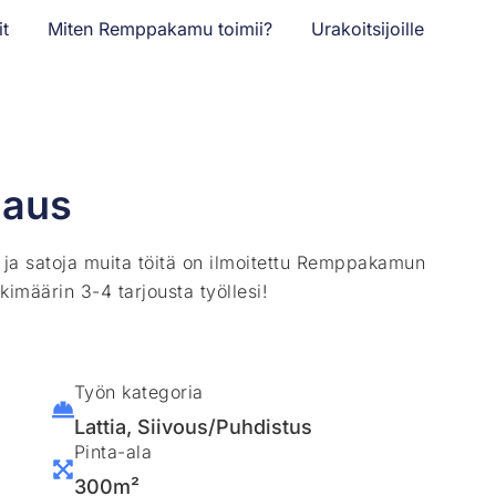
it
Miten Remppakamu toimii?
Urakoitsijoille
haus
ä ja satoja muita töitä on ilmoitettu Remppakamun
kimäärin 3-4 tarjousta työllesi!
Työn kategoria
Lattia
,
Siivous/Puhdistus
Pinta-ala
300m²