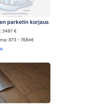
en parketin korjaus
: 3497 €
uma: 873 - 7684€
ta