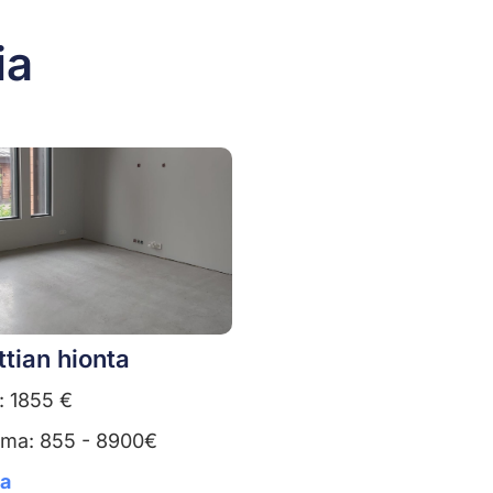
ia
ttian hionta
: 1855 €
uma: 855 - 8900€
ta