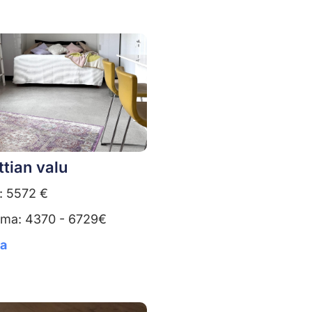
ttian valu
: 5572 €
uma: 4370 - 6729€
ta