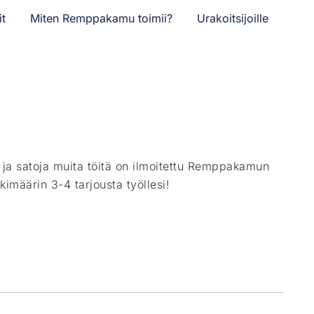
it
Miten Remppakamu toimii?
Urakoitsijoille
ä ja satoja muita töitä on ilmoitettu Remppakamun
kimäärin 3-4 tarjousta työllesi!