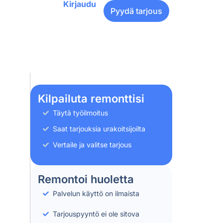
Kirjaudu
Pyydä tarjous
Kilpailuta remonttisi
Täytä työilmoitus
Saat tarjouksia urakoitsijoilta
Vertaile ja valitse tarjous
Remontoi huoletta
Palvelun käyttö on ilmaista
Tarjouspyyntö ei ole sitova