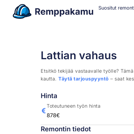
Suositut remont
Lattian vahaus
Etsitkö tekijää vastaavalle työlle? Täm
kautta.
Täytä tarjouspyyntö
– saat kes
Hinta
Toteutuneen työn hinta
878€
Remontin tiedot