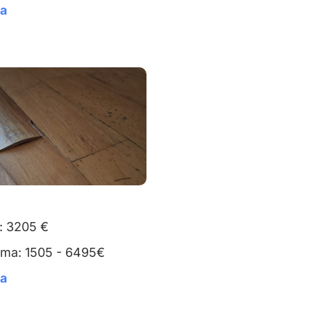
ta
: 3205 €
uma: 1505 - 6495€
ta