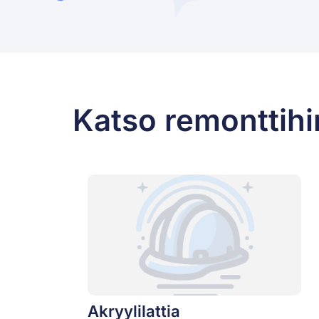
Katso remonttihin
Akryylilattia