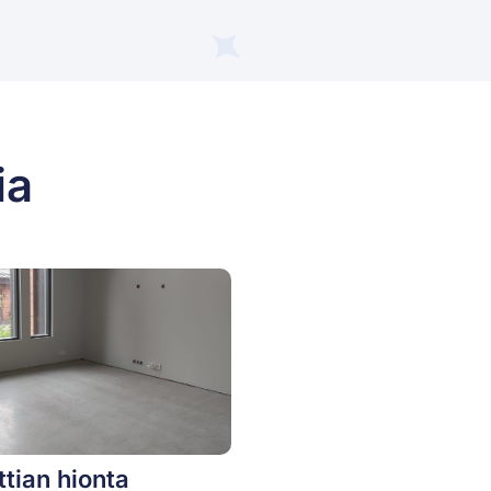
ia
ttian hionta