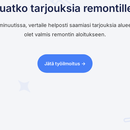
uatko tarjouksia remontill
utissa, vertaile helposti saamiasi tarjouksia alueesi 
olet valmis remontin aloitukseen.
Jätä työilmoitus ->