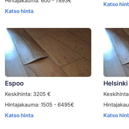
Hintajakauma: 600 - 7893€
Katso hin
Katso hinta
Espoo
Helsinki
Keskihinta: 3205 €
Keskihinta
Hintajakauma: 1505 - 6495€
Hintajaka
Katso hinta
Katso hin