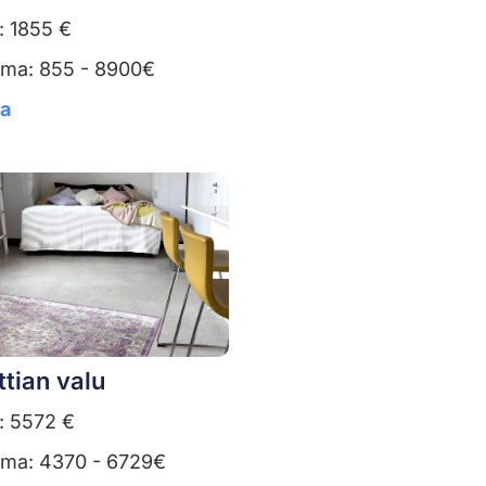
: 1855 €
uma: 855 - 8900€
ta
ttian valu
: 5572 €
uma: 4370 - 6729€