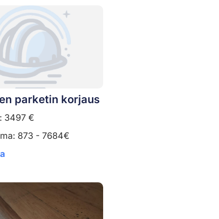
en parketin korjaus
: 3497 €
uma: 873 - 7684€
ta