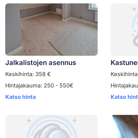
Jalkalistojen asennus
Kastune
Keskihinta: 358 €
Keskihinta
Hintajakauma: 250 - 550€
Hintajaka
Katso hinta
Katso hin