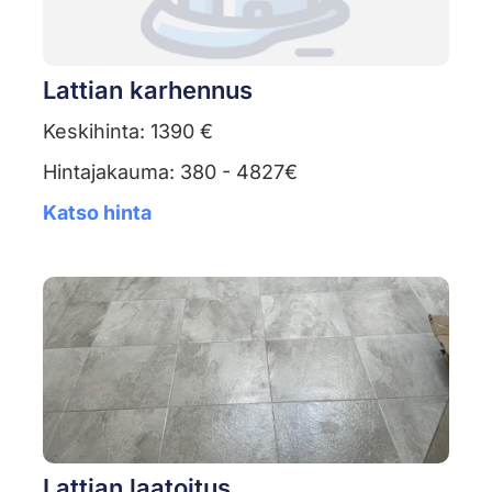
Lattian karhennus
Keskihinta: 1390 €
Hintajakauma: 380 - 4827€
Katso hinta
Lattian laatoitus