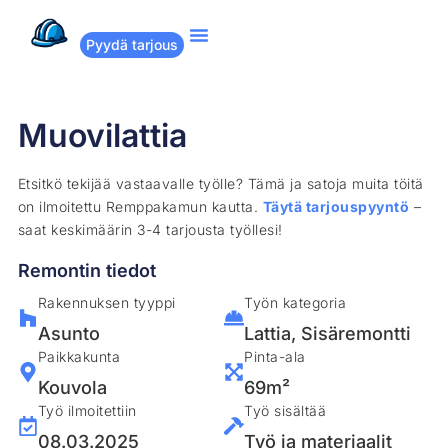
Pyydä tarjous
Suositut remontit
Miten Remppakamu toimii?
Muovilattia
Etsitkö tekijää vastaavalle työlle? Tämä ja satoja muita töitä
on ilmoitettu Remppakamun kautta.
Täytä tarjouspyyntö
–
saat keskimäärin 3-4 tarjousta työllesi!
Remontin tiedot
Rakennuksen tyyppi
Työn kategoria
Asunto
Lattia
,
Sisäremontti
Paikkakunta
Pinta-ala
Kouvola
69m²
Työ ilmoitettiin
Työ sisältää
08.03.2025
Työ ja materiaalit