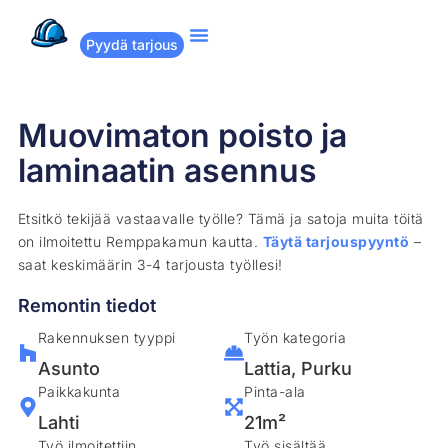
Pyydä tarjous
Suositut remontit
Miten Remppakamu toimii?
Muovimaton poisto ja
laminaatin asennus
Etsitkö tekijää vastaavalle työlle? Tämä ja satoja muita töitä
on ilmoitettu Remppakamun kautta.
Täytä tarjouspyyntö
–
saat keskimäärin 3-4 tarjousta työllesi!
Remontin tiedot
Rakennuksen tyyppi
Työn kategoria
Asunto
Lattia
,
Purku
Paikkakunta
Pinta-ala
Lahti
21m²
Työ ilmoitettiin
Työ sisältää