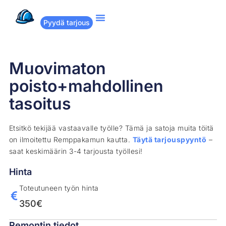
Pyydä tarjous
Suositut remontit
Miten Remppakamu toimii?
Muovimaton
poisto+mahdollinen
tasoitus
Etsitkö tekijää vastaavalle työlle? Tämä ja satoja muita töitä
on ilmoitettu Remppakamun kautta.
Täytä tarjouspyyntö
–
saat keskimäärin 3-4 tarjousta työllesi!
Hinta
Toteutuneen työn hinta
350€
Remontin tiedot