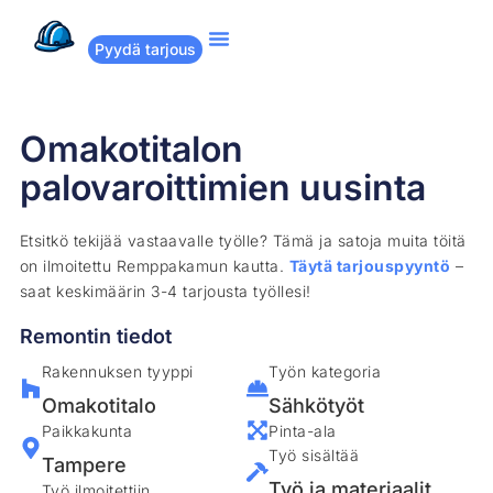
Pyydä tarjous
Suositut remontit
Miten Remppakamu toimii?
Omakotitalon
palovaroittimien uusinta
Etsitkö tekijää vastaavalle työlle? Tämä ja satoja muita töitä
on ilmoitettu Remppakamun kautta.
Täytä tarjouspyyntö
–
saat keskimäärin 3-4 tarjousta työllesi!
Remontin tiedot
Rakennuksen tyyppi
Työn kategoria
Omakotitalo
Sähkötyöt
Paikkakunta
Pinta-ala
Työ sisältää
Tampere
Työ ja materiaalit
Työ ilmoitettiin