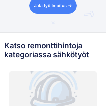
Jätä työilmoitus ->
Katso remonttihintoja
kategoriassa sähkötyöt