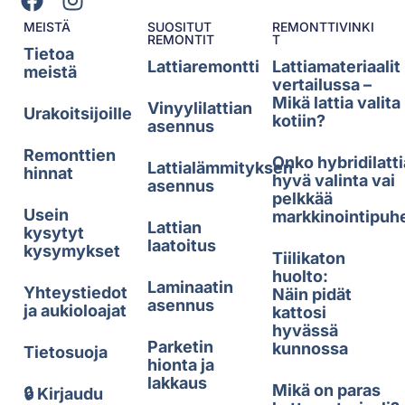
MEISTÄ
SUOSITUT
REMONTTIVINKI
REMONTIT
T
Tietoa
Lattiaremontti
Lattiamateriaalit
meistä
vertailussa –
Mikä lattia valita
Vinyylilattian
Urakoitsijoille
kotiin?
asennus
Remonttien
Onko hybridilatti
Lattialämmityksen
hinnat
hyvä valinta vai
asennus
pelkkää
Usein
markkinointipuh
Lattian
kysytyt
laatoitus
kysymykset
Tiilikaton
huolto:
Laminaatin
Yhteystiedot
Näin pidät
asennus
ja aukioloajat
kattosi
hyvässä
Parketin
kunnossa
Tietosuoja
hionta ja
lakkaus
Mikä on paras
🔒 Kirjaudu