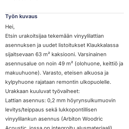
Työn kuvaus
Hei,
Etsin urakoitsijaa tekemään vinyylilattian
asennuksen ja uudet listoitukset Klaukkalassa
sijaitsevaan 63 m² kaksiooni. Varsinainen
asennusalue on noin 49 m² (olohuone, keittiö ja
makuuhuone). Varasto, eteisen alkuosa ja
kylpyhuone rajataan remontin ulkopuolelle.
Urakkaan kuuluvat työvaiheet:
Lattian asennus: 0,2 mm höyrynsulkumuovin
levitys/teippaus sekä lukkopontillisen
vinyylilankun asennus (Arbiton Woodric
Acoustic, jossa on integroitu alusmateriaali).