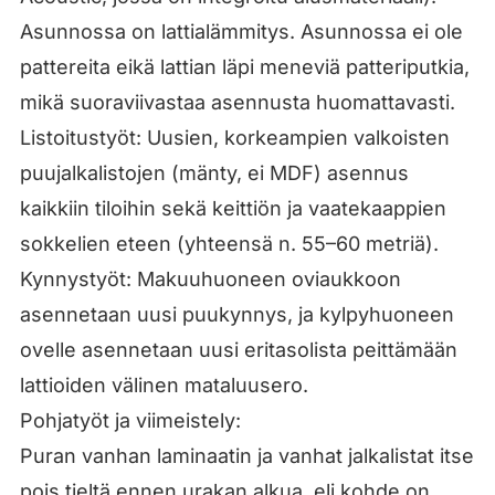
Asunnossa on lattialämmitys. Asunnossa ei ole
pattereita eikä lattian läpi meneviä patteriputkia,
mikä suoraviivastaa asennusta huomattavasti.
Listoitustyöt: Uusien, korkeampien valkoisten
puujalkalistojen (mänty, ei MDF) asennus
kaikkiin tiloihin sekä keittiön ja vaatekaappien
sokkelien eteen (yhteensä n. 55–60 metriä).
Kynnystyöt: Makuuhuoneen oviaukkoon
asennetaan uusi puukynnys, ja kylpyhuoneen
ovelle asennetaan uusi eritasolista peittämään
lattioiden välinen mataluusero.
Pohjatyöt ja viimeistely:
Puran vanhan laminaatin ja vanhat jalkalistat itse
pois tieltä ennen urakan alkua, eli kohde on