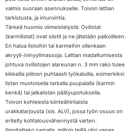
valmis suoraan asennukselle. Toivon lattian
tarkistusta, ja imurointia.
Tärkeä huomio viimeistelystä: Ovilistat
(karmilistat) ovat siistit ja ne jätetään paikoilleen.
En halua listoihin tai karmeihin ollenkaan
akryyli-/vinyylimassoja. Lattian madaltumisesta
johtuva ovilistojen alareunan n. 3 mm rako tulee
kikkailla piiloon puhtaasti työkaluilla, esimerkiksi
listan muotoisella tarkalla puupalalla (karmin
kenkä) tai jalkalistan päätyupotuksella.
Toivon kohteesta kiinteähintaista
urakkatarjousta (sis. ALV), jossa työn osuus on
eritelty kotitalousvähennystä varten.
Ilmoitatteko samalla, milloin teillä olisi vapaa