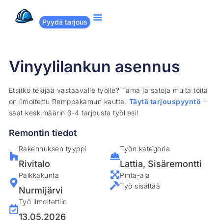
Pyydä tarjous
Suositut remontit
Miten Remppakamu toimii?
Vinyylilankun asennus
Etsitkö tekijää vastaavalle työlle? Tämä ja satoja muita töitä
on ilmoitettu Remppakamun kautta.
Täytä tarjouspyyntö
–
saat keskimäärin 3-4 tarjousta työllesi!
Remontin tiedot
Rakennuksen tyyppi
Työn kategoria
Rivitalo
Lattia
,
Sisäremontti
Paikkakunta
Pinta-ala
Työ sisältää
Nurmijärvi
Työ ilmoitettiin
13.05.2026