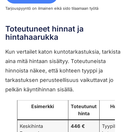
Tarjouspyyntö on ilmainen eikä sido tilaamaan työtä
Toteutuneet hinnat ja
hintahaarukka
Kun vertailet katon kuntotarkastuksia, tarkista
aina mitä hintaan sisältyy. Toteutuneista
hinnoista näkee, että kohteen tyyppi ja
tarkastuksen perusteellisuus vaikuttavat jo
pelkän käyntihinnan sisällä.
Esimerkki
Toteutunut
Huomio
hinta
Keskihinta
446 €
Tyypillinen