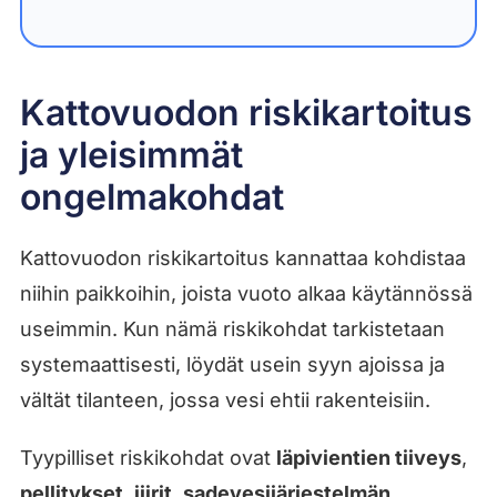
Kattovuodon riskikartoitus
ja yleisimmät
ongelmakohdat
Kattovuodon riskikartoitus kannattaa kohdistaa
niihin paikkoihin, joista vuoto alkaa käytännössä
useimmin. Kun nämä riskikohdat tarkistetaan
systemaattisesti, löydät usein syyn ajoissa ja
vältät tilanteen, jossa vesi ehtii rakenteisiin.
Tyypilliset riskikohdat ovat
läpivientien tiiveys
,
pellitykset
,
jiirit
,
sadevesijärjestelmän