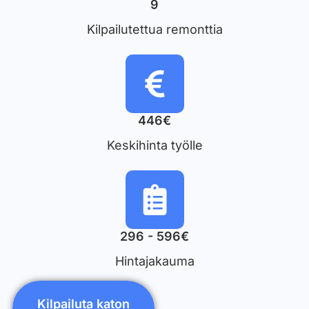
9
Kilpailutettua remonttia
446€
Keskihinta työlle
296 - 596€
Hintajakauma
Kilpailuta katon