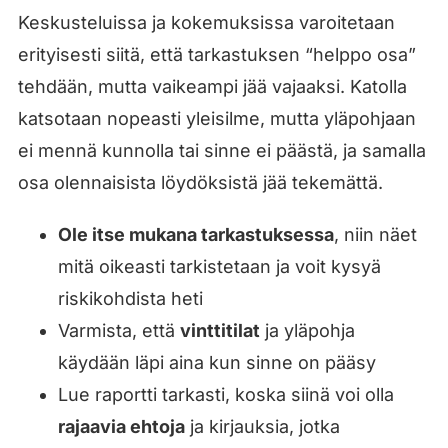
Keskusteluissa ja kokemuksissa varoitetaan
erityisesti siitä, että tarkastuksen “helppo osa”
tehdään, mutta vaikeampi jää vajaaksi. Katolla
katsotaan nopeasti yleisilme, mutta yläpohjaan
ei mennä kunnolla tai sinne ei päästä, ja samalla
osa olennaisista löydöksistä jää tekemättä.
Ole itse mukana tarkastuksessa
, niin näet
mitä oikeasti tarkistetaan ja voit kysyä
riskikohdista heti
Varmista, että
vinttitilat
ja yläpohja
käydään läpi aina kun sinne on pääsy
Lue raportti tarkasti, koska siinä voi olla
rajaavia ehtoja
ja kirjauksia, jotka