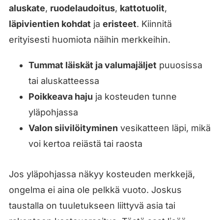
aluskate
,
ruodelaudoitus
,
kattotuolit
,
läpivientien kohdat
ja
eristeet
. Kiinnitä
erityisesti huomiota näihin merkkeihin.
Tummat läiskät ja valumajäljet
puuosissa
tai aluskatteessa
Poikkeava haju
ja kosteuden tunne
yläpohjassa
Valon siivilöityminen
vesikatteen läpi, mikä
voi kertoa reiästä tai raosta
Jos yläpohjassa näkyy kosteuden merkkejä,
ongelma ei aina ole pelkkä vuoto. Joskus
taustalla on tuuletukseen liittyvä asia tai