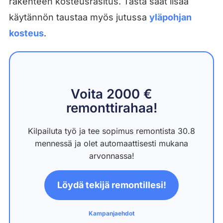
rakenteen kosteusrasitus. Tästä saat lisää
käytännön taustaa myös jutussa
yläpohjan
kosteus
.
Voita 2000 €
remonttirahaa!
Kilpailuta työ ja tee sopimus remontista 30.8
mennessä ja olet automaattisesti mukana
arvonnassa!
Löydä tekijä remontillesi!
Kampanjaehdot