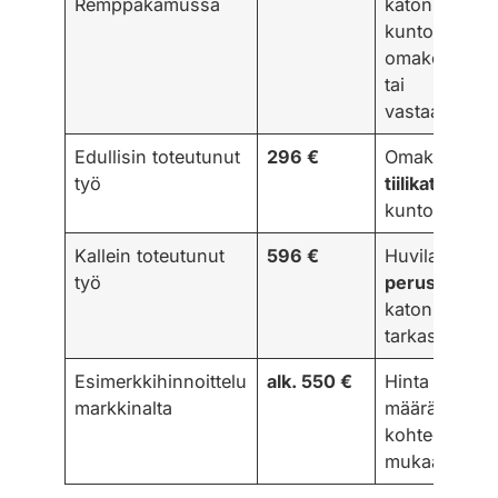
Remppakamussa
katon
kuntotarkast
omakotitalos
tai
vastaavassa
Edullisin toteutunut
296 €
Omakotitalon
työ
tiilikaton
kuntotarkast
Kallein toteutunut
596 €
Huvilan
työ
perusteellin
katon
tarkastus
Esimerkkihinnoittelu
alk. 550 €
Hinta voi
markkinalta
määräytyä
kohteen koo
mukaan