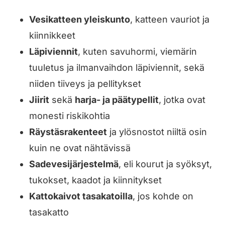
Vesikatteen yleiskunto
, katteen vauriot ja
kiinnikkeet
Läpiviennit
, kuten savuhormi, viemärin
tuuletus ja ilmanvaihdon läpiviennit, sekä
niiden tiiveys ja pellitykset
Jiirit
sekä
harja- ja päätypellit
, jotka ovat
monesti riskikohtia
Räystäsrakenteet
ja ylösnostot niiltä osin
kuin ne ovat nähtävissä
Sadevesijärjestelmä
, eli kourut ja syöksyt,
tukokset, kaadot ja kiinnitykset
Kattokaivot tasakatoilla
, jos kohde on
tasakatto