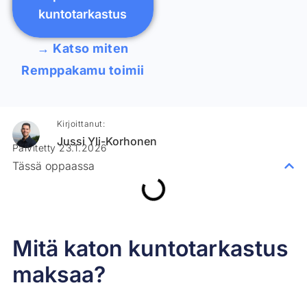
kuntotarkastus
→ Katso miten
Remppakamu toimii
Kirjoittanut:
Jussi Yli-Korhonen
Päivitetty 23.1.2026
Tässä oppaassa
Mitä katon kuntotarkastus
maksaa?