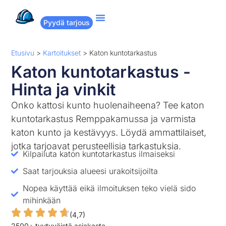
Pyydä tarjous
Suositut remontit
Miten Remppakamu toimii?
Etusivu
>
Kartoitukset
>
Katon kuntotarkastus
Katon kuntotarkastus -
Hinta ja vinkit
Onko kattosi kunto huolenaiheena? Tee katon
kuntotarkastus Remppakamussa ja varmista
katon kunto ja kestävyys. Löydä ammattilaiset,
jotka tarjoavat perusteellisia tarkastuksia.
Kilpailuta katon kuntotarkastus ilmaiseksi
Saat tarjouksia alueesi urakoitsijoilta
Nopea käyttää eikä ilmoituksen teko vielä sido
mihinkään
(4,7)
2500+ tyytyväistä asiakasta