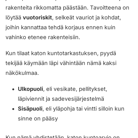
rakenteita rikkomatta päästään. Tavoitteena on
löytää
vuotoriskit
, selkeät vauriot ja kohdat,
joihin kannattaa tehdä korjaus ennen kuin
vahinko etenee rakenteisiin.
Kun tilaat katon kuntotarkastuksen, pyydä
tekijää käymään läpi vähintään nämä kaksi
näkökulmaa.
Ulkopuoli
, eli vesikate, pellitykset,
läpiviennit ja sadevesijärjestelmä
Sisäpuoli
, eli yläpohja tai vintti silloin kun
sinne on pääsy
Kun nämä yhdistetään, katon kuntoarvio on