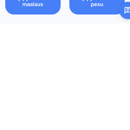
maalaus
pesu
Kylpyhuoneen
Kylpyhuoneen
pinnoitus
saumaus
Kylpyhuoneen
Kylpyhuoneen
silikonisaumoj
vesieristys
en vaihto
Kylpyhuonekal
Mikrosementti
usteiden
kylpyhuonees
asennus
een