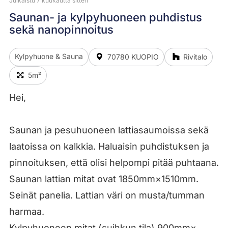
Julkaistu 7 kuukautta sitten
Saunan- ja kylpyhuoneen puhdistus
sekä nanopinnoitus
Kylpyhuone & Sauna
70780 KUOPIO
Rivitalo
5m²
Hei,
Saunan ja pesuhuoneen lattiasaumoissa sekä
laatoissa on kalkkia. Haluaisin puhdistuksen ja
pinnoituksen, että olisi helpompi pitää puhtaana.
Saunan lattian mitat ovat 1850mm×1510mm.
Seinät panelia. Lattian väri on musta/tumman
harmaa.
Kylpyhuoneen mitat (suihkun tila) 900mm×