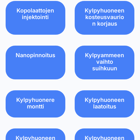
Kopolaattojen
Kylpyhuoneen
injektointi
kosteusvaurio
n korjaus
Nanopinnoitus
Kylpyammeen
vaihto
suihkuun
Kylpyhuonere
Kylpyhuoneen
montti
laatoitus
Kylpyhuoneen
Kylpyhuoneen