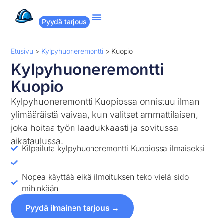
Pyydä tarjous
Suositut remontit
Miten Remppakamu toimii?
Etusivu
>
Kylpyhuoneremontti
>
Kuopio
Kylpyhuoneremontti
Kuopio
Kylpyhuoneremontti Kuopiossa onnistuu ilman
ylimääräistä vaivaa, kun valitset ammattilaisen,
joka hoitaa työn laadukkaasti ja sovitussa
aikataulussa.
Kilpailuta kylpyhuoneremontti Kuopiossa ilmaiseksi
Nopea käyttää eikä ilmoituksen teko vielä sido
mihinkään
Pyydä ilmainen tarjous →