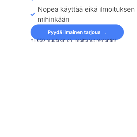
Nopea käyttää eikä ilmoituksen 
mihinkään
Pyydä ilmainen tarjous →
Yli 650 muutakin on ilmoittanut remontin!