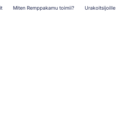
it
Miten Remppakamu toimii?
Urakoitsijoille