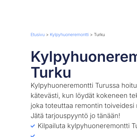
Etusivu
>
Kylpyhuoneremontti
>
Turku
Kylpyhuonerem
Turku
Kylpyhuoneremontti Turussa hoit
kätevästi, kun löydät kokeneen tek
joka toteuttaa remontin toiveides
Jätä tarjouspyyntö jo tänään!
Kilpailuta kylpyhuoneremontti T