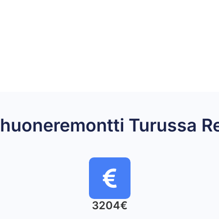
lpyhuoneremontti Turussa
3204€