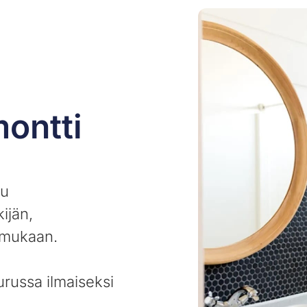
ontti
uu
ijän,
i mukaan.
urussa ilmaiseksi