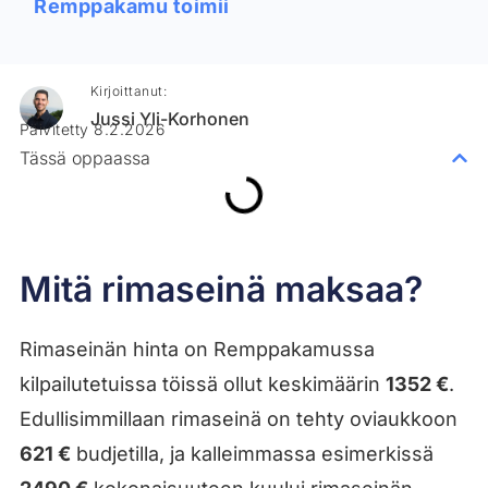
Remppakamu toimii
Kirjoittanut:
Jussi Yli-Korhonen
Päivitetty 8.2.2026
Tässä oppaassa
Mitä rimaseinä maksaa?
Rimaseinän hinta on Remppakamussa
kilpailutetuissa töissä ollut keskimäärin
1352 €
.
Edullisimmillaan rimaseinä on tehty oviaukkoon
621 €
budjetilla, ja kalleimmassa esimerkissä