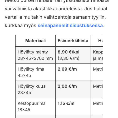
teetkö puisen rimaseinän yksittäisistä rimoista
vai valmiista akustiikkapaneeleista. Jos haluat
vertailla muitakin vaihtoehtoja samaan tyyliin,
kurkkaa myös
seinapaneelit sisustuksessa
.
Materiaali
Esimerkkihinta
Huomio
Höylätty mänty
8,90 €/kpl
Kappalehint
28×45×2700 mm
(3,30 €/m)
ja metrihinta
Höylätty rima
2,69 €/m
Metrihinta
45×45
Höylätty kuusi
2,00 €/m
Metrihinta
28×45
Kestopuurima
1,15 €/m
Metrihinta
18×45