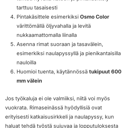
tarttuu tasaisesti
Pintakäsittele esimerkiksi
Osmo Color
värittömällä öljyvahalla ja levitä
nukkaamattomalla liinalla
Asenna rimat suoraan ja tasavälein,
esimerkiksi naulapyssyllä ja pienikantaisilla
nauloilla
Huomioi tuenta, käytännössä
tukipuut 600
mm välein
Jos työkaluja ei ole valmiiksi, niitä voi myös
vuokrata. Rimaseinässä hyödyllisiä ovat
erityisesti katkaisusirkkeli ja naulapyssy, kun
haluat tehdä työstä sujuvaa ja lopputuloksesta