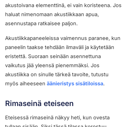
akustoivana elementtinä, ei vain koristeena. Jos
haluat nimenomaan akustiikkaan apua,
asennustapa ratkaisee paljon.
Akustiikkapaneeleissa vaimennus paranee, kun
paneelin taakse tehdään ilmaväli ja käytetään
eristettä. Suoraan seinään asennettuna
vaikutus jää yleensä pienemmäksi. Jos
akustiikka on sinulle tärkeä tavoite, tutustu
myös aiheeseen
äänieristys sisätiloissa
.
Rimaseinä eteiseen
Eteisessä rimaseinä näkyy heti, kun ovesta
tullaan sisään. Siksi tässä tilassa korostuu