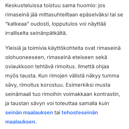
Keskusteluissa toistuu sama huomio: jos
rimaseinä jää mittasuhteiltaan epäselväksi tai se
“katkeaa” oudosti, lopputulos voi näyttää
irralliselta seinänpätkältä.
Yleisiä ja toimivia käyttökohteita ovat rimaseinä
olohuoneeseen, rimaseinä eteiseen sekä
oviaukkoon tehtävä rimoitus. Ilmettä ohjaa
myös tausta. Kun rimojen välistä näkyy tumma
sävy, rimoitus korostuu. Esimerkiksi musta
seinämaali tuo rimoihin voimakkaan kontrastin,
ja taustan sävyn voi toteuttaa samalla kuin
seinän maalauksen
tai
tehosteseinän
maalauksen
.