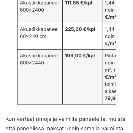
Akustiikkapaneeli
111,85 €/kpl
1,44 m²,
600×2400
noin
78
€/m²
Akustiikkapaneeli
225,00 €/kpl
1,44 m²,
60×240 cm
noin
156
€/m²
Akustiikkapaneeli
199,00 €/kpl
Pinta-ala
600×2440
noin 1,50
m², noin
13
€/m²
ja
toimitus
alkaen
79,90 €
Kun vertaat rimoja ja valmiita paneeleita, muista
että paneelissa maksat usein samalla valmiista