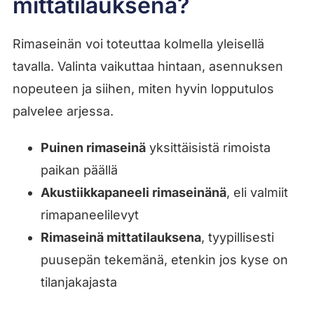
mittatilauksena?
Rimaseinän voi toteuttaa kolmella yleisellä
tavalla. Valinta vaikuttaa hintaan, asennuksen
nopeuteen ja siihen, miten hyvin lopputulos
palvelee arjessa.
Puinen rimaseinä
yksittäisistä rimoista
paikan päällä
Akustiikkapaneeli rimaseinänä
, eli valmiit
rimapaneelilevyt
Rimaseinä mittatilauksena
, tyypillisesti
puusepän tekemänä, etenkin jos kyse on
tilanjakajasta