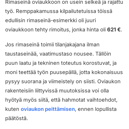
Rimaseinä oviaukkoon on usein selkeä ja rajattu
työ. Remppakamussa kilpailutetuissa töissä
edullisin rimaseinä-esimerkki oli juuri
oviaukkoon tehty rimoitus, jonka hinta oli
621 €
.
Jos rimaseinä toimii tilanjakajana ilman
taustaseinää, vaatimustaso nousee. Tällöin
puun laatu ja tekninen toteutus korostuvat, ja
moni teettää työn puusepällä, jotta kokonaisuus
pysyy suorana ja viimeistely on siisti. Oviaukon
rakenteisiin liittyvissä muutoksissa voi olla
hyötyä myös siitä, että hahmotat vaihtoehdot,
kuten
oviaukon peittämisen
, ennen lopullista
päätöstä.