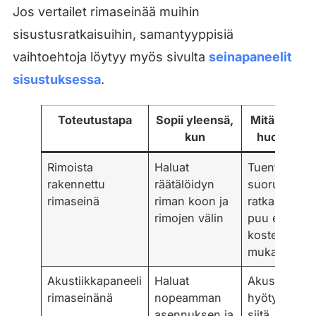
Jos vertailet rimaseinää muihin
sisustusratkaisuihin, samantyyppisiä
vaihtoehtoja löytyy myös sivulta
seinapaneelit
sisustuksessa
.
Toteutustapa
Sopii yleensä,
Mitä on hyv
kun
huomioida
Rimoista
Haluat
Tuenta ja
rakennettu
räätälöidyn
suoruus
rimaseinä
riman koon ja
ratkaisevat,
rimojen välin
puu elää
kosteuden
mukaan
Akustiikkapaneeli
Haluat
Akustinen
rimaseinänä
nopeamman
hyöty riippu
asennuksen ja
siitä,