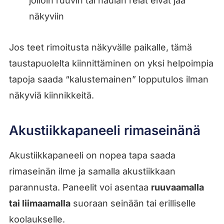
jolloin ruuvin tai naulan reiät eivät jää
näkyviin
Jos teet rimoitusta näkyvälle paikalle, tämä
taustapuolelta kiinnittäminen on yksi helpoimpia
tapoja saada “kalustemainen” lopputulos ilman
näkyviä kiinnikkeitä.
Akustiikkapaneeli rimaseinänä
Akustiikkapaneeli on nopea tapa saada
rimaseinän ilme ja samalla akustiikkaan
parannusta. Paneelit voi asentaa
ruuvaamalla
tai liimaamalla
suoraan seinään tai erilliselle
koolaukselle.