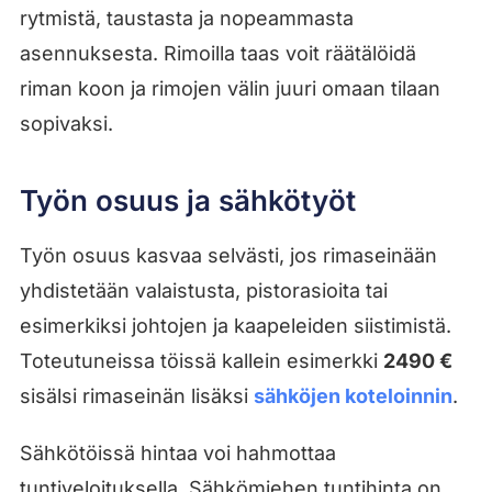
rytmistä, taustasta ja nopeammasta
asennuksesta. Rimoilla taas voit räätälöidä
riman koon ja rimojen välin juuri omaan tilaan
sopivaksi.
Työn osuus ja sähkötyöt
Työn osuus kasvaa selvästi, jos rimaseinään
yhdistetään valaistusta, pistorasioita tai
esimerkiksi johtojen ja kaapeleiden siistimistä.
Toteutuneissa töissä kallein esimerkki
2490 €
sisälsi rimaseinän lisäksi
sähköjen koteloinnin
.
Sähkötöissä hintaa voi hahmottaa
tuntiveloituksella. Sähkömiehen tuntihinta on