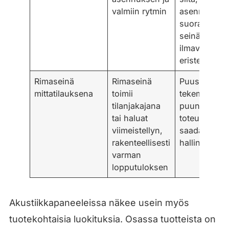
valmiin rytmin
asennetaan
suoraan
seinään vai
ilmavälillä ja
eristeellä
Rimaseinä
Rimaseinä
Puusepän
mittatilauksena
toimii
tekemänä
tilanjakajana
puun laatu j
tai haluat
toteutustapa
viimeistellyn,
saadaan
rakenteellisesti
hallintaan
varman
lopputuloksen
Akustiikkapaneeleissa näkee usein myös
tuotekohtaisia luokituksia. Osassa tuotteista on