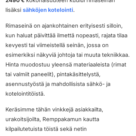
2490 €
kokonaisuuteen kuului rimaseinän
lisäksi
sähköjen kotelointi
.
Rimaseinä on ajankohtainen erityisesti silloin,
kun haluat päivittää ilmettä nopeasti, rajata tilaa
kevyesti tai viimeistellä seinän, jossa on
esimerkiksi näkyviä johtoja tai muuta tekniikkaa.
Hinta muodostuu yleensä materiaaleista (rimat
tai valmiit paneelit), pintakäsittelystä,
asennustyöstä ja mahdollisista sähkö- ja
kotelointitöistä.
Keräsimme tähän vinkkejä asiakkailta,
urakoitsijoilta, Remppakamun kautta
kilpailutetuista töistä sekä netin