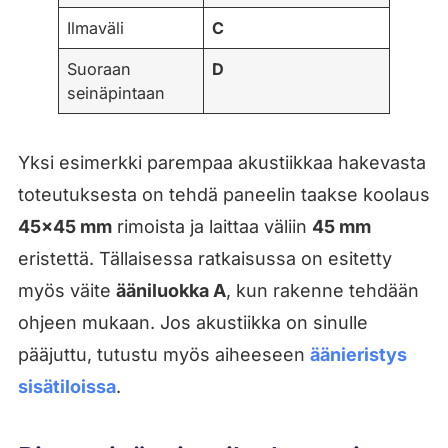
Ilmaväli
C
Suoraan
D
seinäpintaan
Yksi esimerkki parempaa akustiikkaa hakevasta
toteutuksesta on tehdä paneelin taakse koolaus
45×45 mm
rimoista ja laittaa väliin
45 mm
eristettä. Tällaisessa ratkaisussa on esitetty
myös väite
ääniluokka A
, kun rakenne tehdään
ohjeen mukaan. Jos akustiikka on sinulle
pääjuttu, tutustu myös aiheeseen
äänieristys
sisätiloissa
.