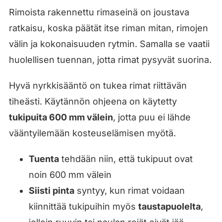
Rimoista rakennettu rimaseinä on joustava
ratkaisu, koska päätät itse riman mitan, rimojen
välin ja kokonaisuuden rytmin. Samalla se vaatii
huolellisen tuennan, jotta rimat pysyvät suorina.
Hyvä nyrkkisääntö on tukea rimat riittävän
tiheästi. Käytännön ohjeena on käytetty
tukipuita 600 mm välein
, jotta puu ei lähde
vääntyilemään kosteuselämisen myötä.
Tuenta
tehdään niin, että tukipuut ovat
noin 600 mm välein
Siisti pinta
syntyy, kun rimat voidaan
kiinnittää tukipuihin myös
taustapuolelta
,