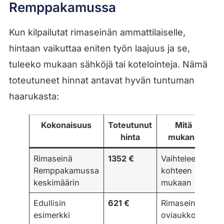
Remppakamussa
Kun kilpailutat rimaseinän ammattilaiselle,
hintaan vaikuttaa eniten työn laajuus ja se,
tuleeko mukaan sähköjä tai kotelointeja. Nämä
toteutuneet hinnat antavat hyvän tuntuman
haarukasta:
Kokonaisuus
Toteutunut
Mitä
hinta
mukana
Rimaseinä
1352 €
Vaihtelee
Remppakamussa
kohteen
keskimäärin
mukaan
Edullisin
621 €
Rimaseinä
esimerkki
oviaukkoon