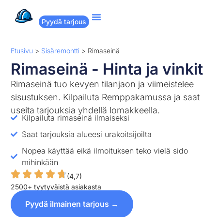
Pyydä tarjous
Suositut remontit
Miten Remppakamu toimii?
Etusivu
>
Sisäremontti
>
Rimaseinä
Rimaseinä - Hinta ja vinkit
Rimaseinä tuo kevyen tilanjaon ja viimeistelee
sisustuksen. Kilpailuta Remppakamussa ja saat
useita tarjouksia yhdellä lomakkeella.
Kilpailuta rimaseinä ilmaiseksi
Saat tarjouksia alueesi urakoitsijoilta
Nopea käyttää eikä ilmoituksen teko vielä sido
mihinkään
(4,7)
2500+ tyytyväistä asiakasta
Pyydä ilmainen tarjous →