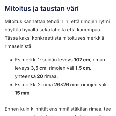
Mitoitus ja taustan väri
Mitoitus kannattaa tehdä niin, että rimojen rytmi
näyttää hyvältä sekä läheltä että kauempaa.
Tässä kaksi konkreettista mitoitusesimerkkiä
rimaseinistä:
Esimerkki 1: seinän leveys
102 cm
, riman
leveys
3,5 cm
, rimojen väli
1,5 cm
,
yhteensä
20
rimaa.
Esimerkki 2: rima
26×26 mm
, rimojen väli
15 mm
.
Ennen kuin kiinnität ensimmäistäkään rimaa, tee