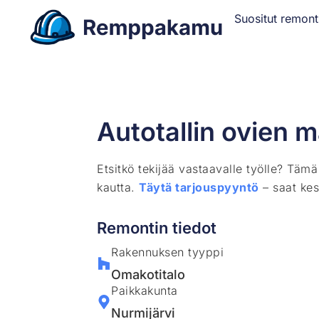
Suositut remont
Autotallin ovien 
Etsitkö tekijää vastaavalle työlle? Täm
kautta.
Täytä tarjouspyyntö
– saat kes
Remontin tiedot
Rakennuksen tyyppi
Omakotitalo
Paikkakunta
Nurmijärvi