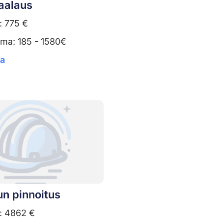
aalaus
: 775 €
uma: 185 - 1580€
ta
un pinnoitus
: 4862 €