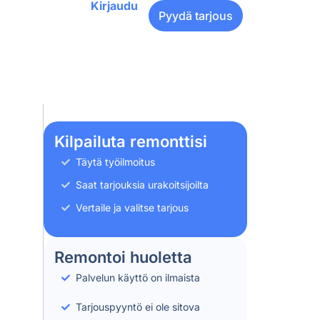
Kirjaudu
Pyydä tarjous
Kilpailuta remonttisi
Täytä työilmoitus
Saat tarjouksia urakoitsijoilta
Vertaile ja valitse tarjous
Remontoi huoletta
Palvelun käyttö on ilmaista
Tarjouspyyntö ei ole sitova