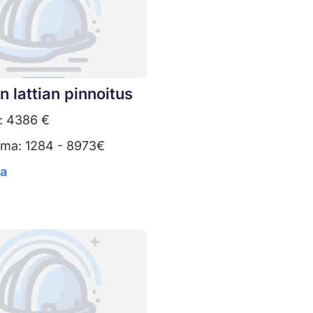
in lattian pinnoitus
: 4386 €
uma: 1284 - 8973€
ta