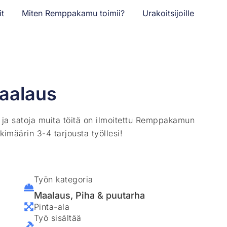
it
Miten Remppakamu toimii?
Urakoitsijoille
maalaus
ä ja satoja muita töitä on ilmoitettu Remppakamun
kimäärin 3-4 tarjousta työllesi!
Työn kategoria
Maalaus
,
Piha & puutarha
Pinta-ala
Työ sisältää