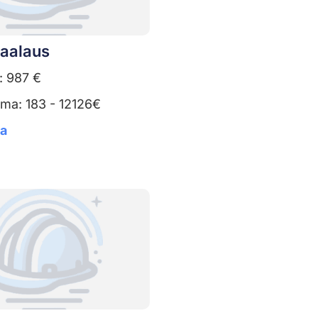
aalaus
: 987 €
ma: 183 - 12126€
ta