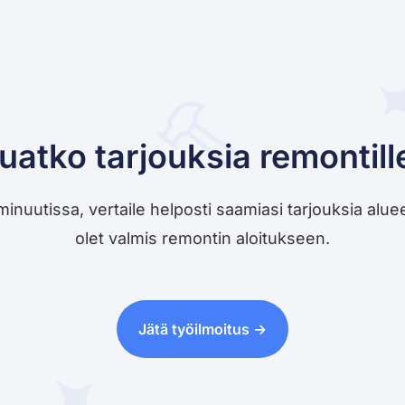
uatko tarjouksia remontill
utissa, vertaile helposti saamiasi tarjouksia alueesi 
olet valmis remontin aloitukseen.
Jätä työilmoitus ->