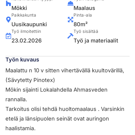
Mökki
Maalaus
Paikkakunta
Pinta-ala
Uusikaupunki
80m²
Työ ilmoitettiin
Työ sisältää
23.02.2026
Työ ja materiaalit
Työn kuvaus
Maalattu n 10 v sitten vihertävällä kuultovärillä,
(Sävytetty Pinotex)
Mökin sijainti Lokalahdella Ahmasveden
rannalla.
Tarkoitus olisi tehdä huoltomaalaus . Varsinkin
etelä ja länsipuolen seinät ovat auringon
haalistamia.