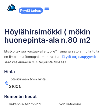
Pyydä tarjous
Suositut remontit
Miten Remppakamu toimii?
Höylähirsimökki ( mökin
huonepinta-ala n.80 m2
Etsitkö tekijää vastaavalle työlle? Tämä ja satoja muita töitä
on ilmoitettu Remppakamun kautta.
Täytä tarjouspyyntö
–
saat keskimäärin 3-4 tarjousta työllesi!
Hinta
Toteutuneen työn hinta
2160€
Remontin tiedot
Rakennuksen tyyppi
Työn kategoria