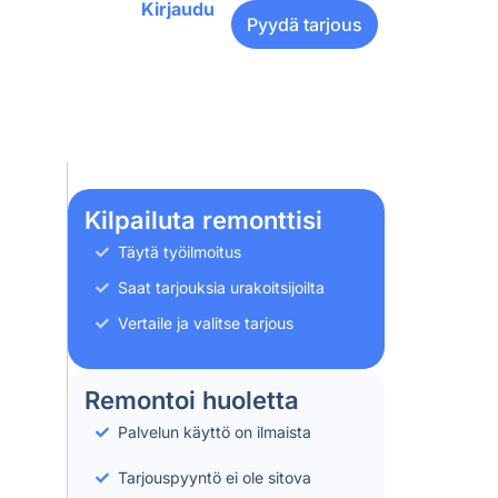
Kirjaudu
Pyydä tarjous
Kilpailuta remonttisi
Täytä työilmoitus
Saat tarjouksia urakoitsijoilta
Vertaile ja valitse tarjous
Remontoi huoletta
Palvelun käyttö on ilmaista
Tarjouspyyntö ei ole sitova