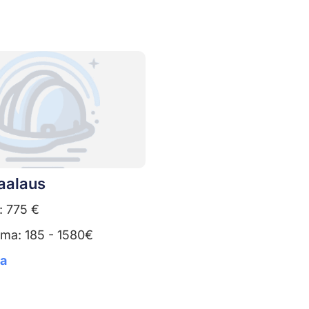
aalaus
: 775 €
uma: 185 - 1580€
ta