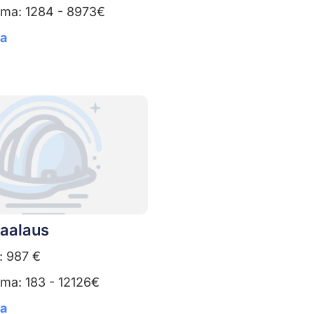
uma: 1284 - 8973€
ta
aalaus
: 987 €
ma: 183 - 12126€
ta