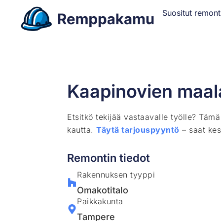
Suositut remont
Kaapinovien maal
Etsitkö tekijää vastaavalle työlle? Täm
kautta.
Täytä tarjouspyyntö
– saat kes
Remontin tiedot
Rakennuksen tyyppi
Omakotitalo
Paikkakunta
Tampere