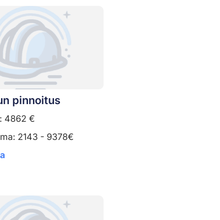
un pinnoitus
: 4862 €
uma: 2143 - 9378€
ta