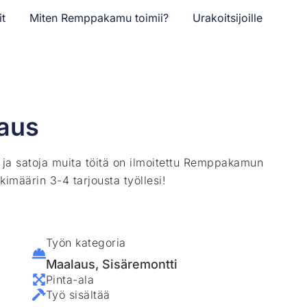
it
Miten Remppakamu toimii?
Urakoitsijoille
aus
ä ja satoja muita töitä on ilmoitettu Remppakamun
kimäärin 3-4 tarjousta työllesi!
Työn kategoria
Maalaus
,
Sisäremontti
Pinta-ala
Työ sisältää