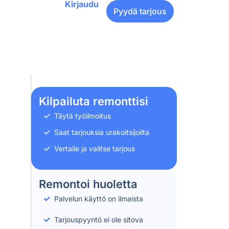
Kirjaudu
Pyydä tarjous
Kilpailuta remonttisi
Täytä työilmoitus
Saat tarjouksia urakoitsijoilta
Vertaile ja valitse tarjous
Remontoi huoletta
Palvelun käyttö on ilmaista
Tarjouspyyntö ei ole sitova