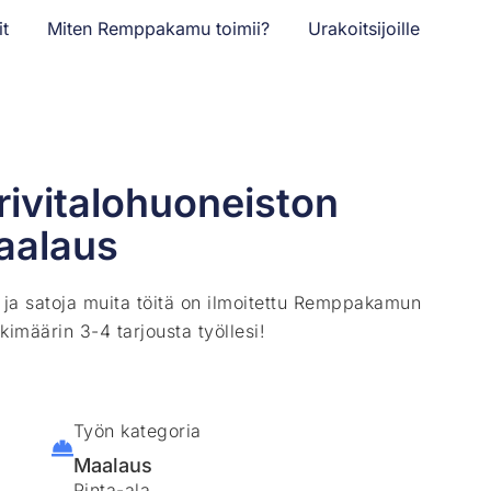
it
Miten Remppakamu toimii?
Urakoitsijoille
rivitalohuoneiston
aalaus
ä ja satoja muita töitä on ilmoitettu Remppakamun
kimäärin 3-4 tarjousta työllesi!
Työn kategoria
Maalaus
Pinta-ala