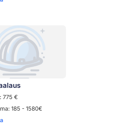
aalaus
: 775 €
uma: 185 - 1580€
ta