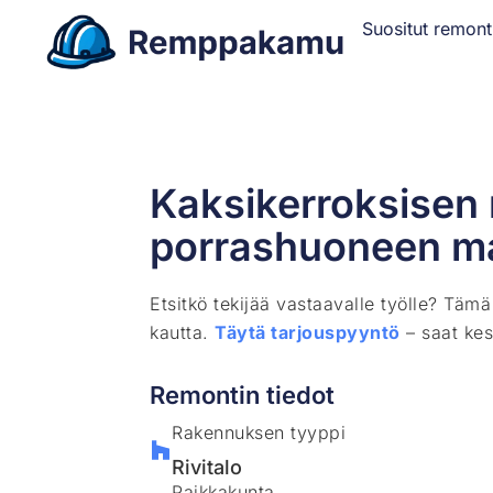
Suositut remont
Kaksikerroksisen 
porrashuoneen m
Etsitkö tekijää vastaavalle työlle? Täm
kautta.
Täytä tarjouspyyntö
– saat kes
Remontin tiedot
Rakennuksen tyyppi
Rivitalo
Paikkakunta