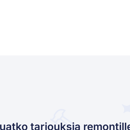
uatko tarjouksia remontill