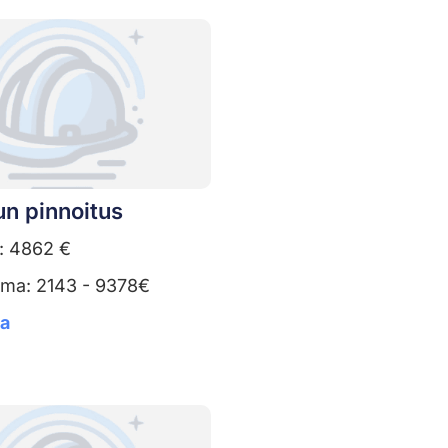
un pinnoitus
: 4862 €
uma: 2143 - 9378€
ta