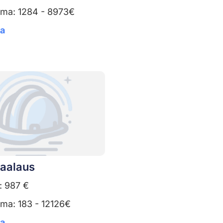
uma: 1284 - 8973€
ta
aalaus
: 987 €
ma: 183 - 12126€
ta