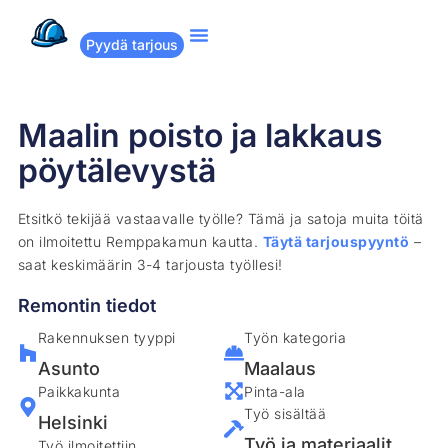
Pyydä tarjous
Suositut remontit
Miten Remppakamu toimii?
Maalin poisto ja lakkaus
pöytälevystä
Etsitkö tekijää vastaavalle työlle? Tämä ja satoja muita töitä
on ilmoitettu Remppakamun kautta.
Täytä tarjouspyyntö
–
saat keskimäärin 3-4 tarjousta työllesi!
Remontin tiedot
Rakennuksen tyyppi
Työn kategoria
Asunto
Maalaus
Paikkakunta
Pinta-ala
Työ sisältää
Helsinki
Työ ja materiaalit
Työ ilmoitettiin