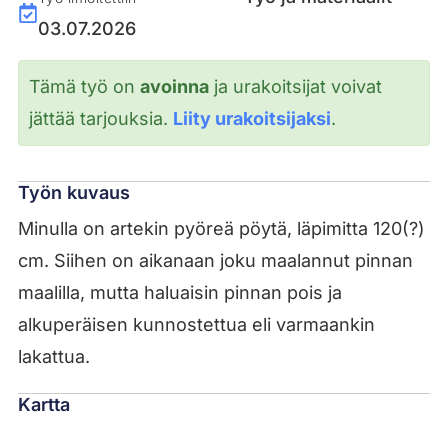
03.07.2026
Tämä työ on
avoinna
ja urakoitsijat voivat
jättää tarjouksia.
Liity urakoitsijaksi
.
Työn kuvaus
Minulla on artekin pyöreä pöytä, läpimitta 120(?)
cm. Siihen on aikanaan joku maalannut pinnan
maalilla, mutta haluaisin pinnan pois ja
alkuperäisen kunnostettua eli varmaankin
lakattua.
Kartta