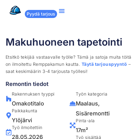
Pyydä tarjous
Suositut remontit
Miten Remppakamu toimii?
Makuhuoneen tapetointi
Etsitkö tekijää vastaavalle työlle? Tämä ja satoja muita töitä
on ilmoitettu Remppakamun kautta.
Täytä tarjouspyyntö
–
saat keskimäärin 3-4 tarjousta työllesi!
Remontin tiedot
Rakennuksen tyyppi
Työn kategoria
Omakotitalo
Maalaus
,
Paikkakunta
Sisäremontti
Ylöjärvi
Pinta-ala
Työ ilmoitettiin
17m²
28.05.2026
Työ sisältää