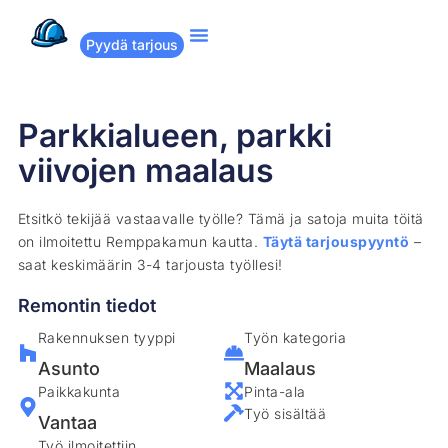
Pyydä tarjous
Suositut remontit
Miten Remppakamu toimii?
Parkkialueen, parkki
viivojen maalaus
Etsitkö tekijää vastaavalle työlle? Tämä ja satoja muita töitä
on ilmoitettu Remppakamun kautta.
Täytä tarjouspyyntö
–
saat keskimäärin 3-4 tarjousta työllesi!
Remontin tiedot
Rakennuksen tyyppi
Työn kategoria
Asunto
Maalaus
Paikkakunta
Pinta-ala
Työ sisältää
Vantaa
Työ ilmoitettiin