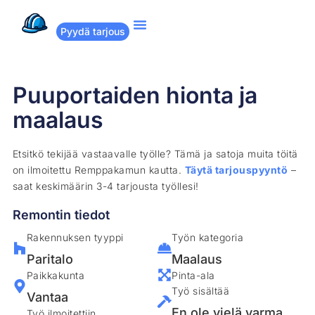
Pyydä tarjous
Suositut remontit
Miten Remppakamu toimii?
Puuportaiden hionta ja
maalaus
Etsitkö tekijää vastaavalle työlle? Tämä ja satoja muita töitä
on ilmoitettu Remppakamun kautta.
Täytä tarjouspyyntö
–
saat keskimäärin 3-4 tarjousta työllesi!
Remontin tiedot
Rakennuksen tyyppi
Työn kategoria
Paritalo
Maalaus
Paikkakunta
Pinta-ala
Työ sisältää
Vantaa
En ole vielä varma
Työ ilmoitettiin