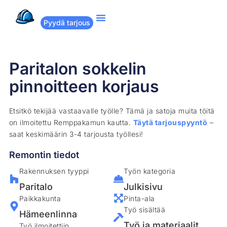
Pyydä tarjous
Suositut remontit
Miten Remppakamu toimii?
Paritalon sokkelin
pinnoitteen korjaus
Etsitkö tekijää vastaavalle työlle? Tämä ja satoja muita töitä
on ilmoitettu Remppakamun kautta.
Täytä tarjouspyyntö
–
saat keskimäärin 3-4 tarjousta työllesi!
Remontin tiedot
Rakennuksen tyyppi
Työn kategoria
Paritalo
Julkisivu
Paikkakunta
Pinta-ala
Työ sisältää
Hämeenlinna
Työ ja materiaalit
Työ ilmoitettiin