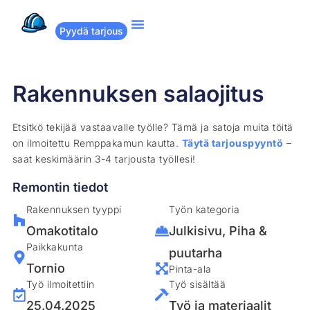
Pyydä tarjous
Suositut remontit
Miten Remppakamu toimii?
Rakennuksen salaojitus
Etsitkö tekijää vastaavalle työlle? Tämä ja satoja muita töitä
on ilmoitettu Remppakamun kautta.
Täytä tarjouspyyntö
–
saat keskimäärin 3-4 tarjousta työllesi!
Remontin tiedot
Rakennuksen tyyppi
Työn kategoria
Omakotitalo
Julkisivu
,
Piha &
Paikkakunta
puutarha
Tornio
Pinta-ala
Työ ilmoitettiin
Työ sisältää
25.04.2025
Työ ja materiaalit