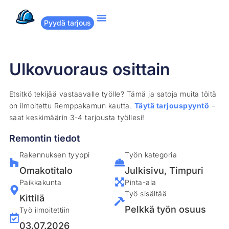
Pyydä tarjous
Suositut remontit
Miten Remppakamu toimii?
Ulkovuoraus osittain
Etsitkö tekijää vastaavalle työlle? Tämä ja satoja muita töitä
on ilmoitettu Remppakamun kautta.
Täytä tarjouspyyntö
–
saat keskimäärin 3-4 tarjousta työllesi!
Remontin tiedot
Rakennuksen tyyppi
Työn kategoria
Omakotitalo
Julkisivu
,
Timpuri
Paikkakunta
Pinta-ala
Työ sisältää
Kittilä
Pelkkä työn osuus
Työ ilmoitettiin
03.07.2026